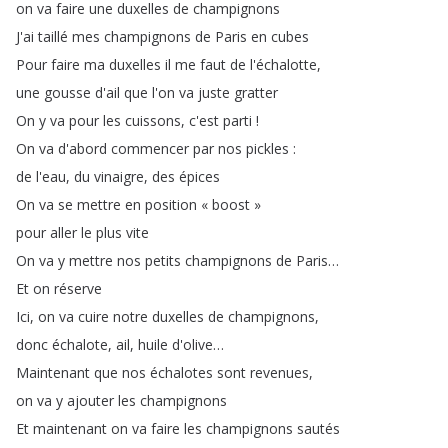
on
va
faire
une
duxelles
de
champignons
J'ai
taillé
mes
champignons
de
Paris
en
cubes
Pour
faire
ma
duxelles
il
me
faut
de
l'échalotte
,
une
gousse
d'ail
que
l'on
va
juste
gratter
On
y
va
pour
les
cuissons
,
c'est
parti
!
On
va
d'abord
commencer
par
nos
pickles
:
de
l'eau
,
du
vinaigre
,
des
épices
On
va
se
mettre
en
position
«
boost
»
pour
aller
le
plus
vite
On
va
y
mettre
nos
petits
champignons
de
Paris
…
Et
on
réserve
Ici
,
on
va
cuire
notre
duxelles
de
champignons
,
donc
échalote
,
ail
,
huile
d'olive
…
Maintenant
que
nos
échalotes
sont
revenues
,
on
va
y
ajouter
les
champignons
Et
maintenant
on
va
faire
les
champignons
sautés