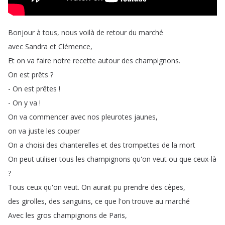
Bonjour
à
tous
,
nous
voilà
de
retour
du
marché
avec
Sandra
et
Clémence
,
Et
on
va
faire
notre
recette
autour
des
champignons
.
On
est
prêts
?
-
On
est
prêtes
!
-
On
y
va
!
On
va
commencer
avec
nos
pleurotes
jaunes
,
on
va
juste
les
couper
On
a
choisi
des
chanterelles
et
des
trompettes
de
la
mort
On
peut
utiliser
tous
les
champignons
qu'on
veut
ou
que
ceux-là
?
Tous
ceux
qu'on
veut
.
On
aurait
pu
prendre
des
cèpes
,
des
girolles
,
des
sanguins
,
ce
que
l'on
trouve
au
marché
Avec
les
gros
champignons
de
Paris
,