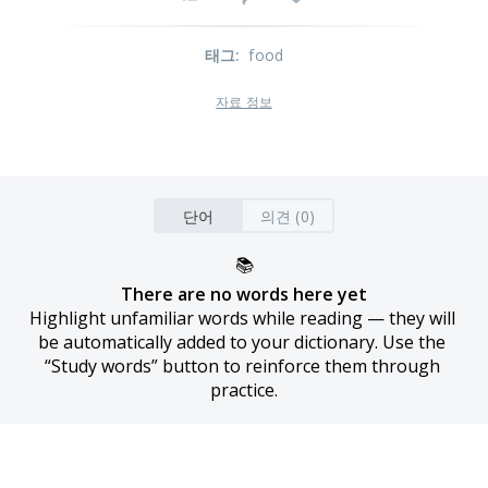
태그
:
food
자료 정보
단어
의견 (0)
📚
There are no words here yet
Highlight unfamiliar words while reading — they will 
be automatically added to your dictionary. Use the 
“Study words” button to reinforce them through 
practice.