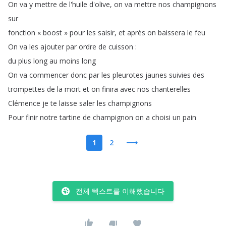
On
va
y
mettre
de
l'huile
d'olive
,
on
va
mettre
nos
champignons
sur
fonction
«
boost
»
pour
les
saisir
,
et
après
on
baissera
le
feu
On
va
les
ajouter
par
ordre
de
cuisson
:
du
plus
long
au
moins
long
On
va
commencer
donc
par
les
pleurotes
jaunes
suivies
des
trompettes
de
la
mort
et
on
finira
avec
nos
chanterelles
Clémence
je
te
laisse
saler
les
champignons
Pour
finir
notre
tartine
de
champignon
on
a
choisi
un
pain
1
2
전체 텍스트를 이해했습니다