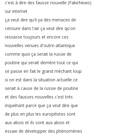
c'est
à
dire
des
fausse
nouvelle
(
FakeNews
)
sur
internet
ça
veut
dire
qu'il
ya
des
menaces
de
censure
dans
l'air
ça
veut
dire
qu'on
ressasse
toujours
et
encore
ces
nouvelles
venues
d'outre-atlantique
comme
quoi
ça
serait
la
russie
de
poutine
qui
serait
derrière
tout
ce
qui
se
passe
en
fait
le
grand
méchant
loup
si
on
est
dans
la
situation
actuelle
ce
serait
à
cause
de
la
russie
de
poutine
et
des
fausses
nouvelles
c'est
très
inquiétant
parce
que
ça
veut
dire
que
de
plus
en
plus
les
européistes
sont
aux
abois
et
ils
sont
aux
abois
et
essaie
de
développer
des
phénomènes