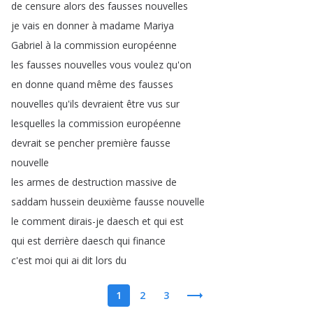
de
censure
alors
des
fausses
nouvelles
je
vais
en
donner
à
madame
Mariya
Gabriel
à
la
commission
européenne
les
fausses
nouvelles
vous
voulez
qu'on
en
donne
quand
même
des
fausses
nouvelles
qu'ils
devraient
être
vus
sur
lesquelles
la
commission
européenne
devrait
se
pencher
première
fausse
nouvelle
les
armes
de
destruction
massive
de
saddam
hussein
deuxième
fausse
nouvelle
le
comment
dirais-je
daesch
et
qui
est
qui
est
derrière
daesch
qui
finance
c'est
moi
qui
ai
dit
lors
du
1
2
3