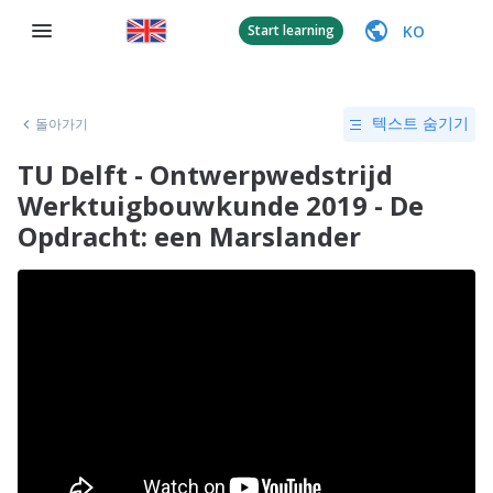
KO
Start learning
돌아가기
텍스트 숨기기
TU Delft - Ontwerpwedstrijd
Werktuigbouwkunde 2019 - De
Opdracht: een Marslander