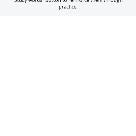
“Study words” button to reinforce them through 
practice.