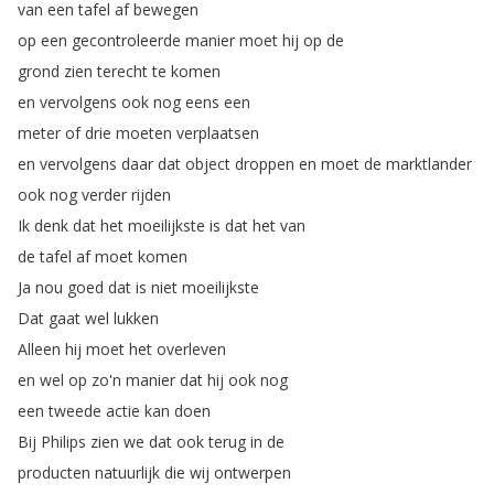
van
een
tafel
af
bewegen
op
een
gecontroleerde
manier
moet
hij
op
de
grond
zien
terecht
te
komen
en
vervolgens
ook
nog
eens
een
meter
of
drie
moeten
verplaatsen
en
vervolgens
daar
dat
object
droppen
en
moet
de
marktlander
ook
nog
verder
rijden
Ik
denk
dat
het
moeilijkste
is
dat
het
van
de
tafel
af
moet
komen
Ja
nou
goed
dat
is
niet
moeilijkste
Dat
gaat
wel
lukken
Alleen
hij
moet
het
overleven
en
wel
op
zo'n
manier
dat
hij
ook
nog
een
tweede
actie
kan
doen
Bij
Philips
zien
we
dat
ook
terug
in
de
producten
natuurlijk
die
wij
ontwerpen