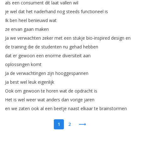
als
een
consument
dit
laat
vallen
wil
je
wel
dat
het
naderhand
nog
steeds
functioneel
is
Ik
ben
heel
benieuwd
wat
ze
ervan
gaan
maken
Ja
we
verwachten
zeker
met
een
stukje
bio-inspired
design
en
de
training
die
de
studenten
nu
gehad
hebben
dat
er
gewoon
een
enorme
diversiteit
aan
oplossingen
komt
Ja
de
verwachtingen
zijn
hooggespannen
Ja
best
wel
leuk
eigenlijk
Ook
om
gewoon
te
horen
wat
de
opdracht
is
Het
is
wel
weer
wat
anders
dan
vorige
jaren
en
we
zaten
ook
al
een
beetje
naast
elkaar
te
brainstormen
1
2