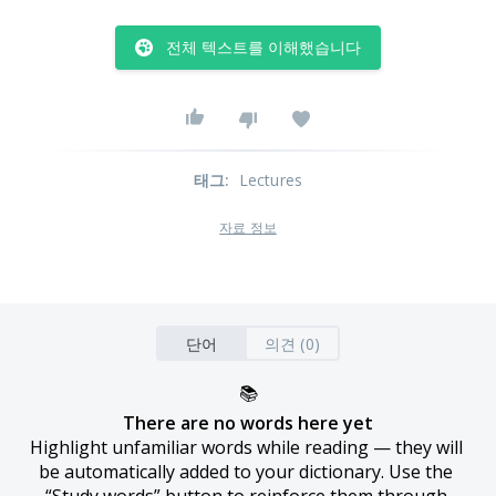
전체 텍스트를 이해했습니다
태그
:
Lectures
자료 정보
단어
의견 (0)
📚
There are no words here yet
Highlight unfamiliar words while reading — they will 
be automatically added to your dictionary. Use the 