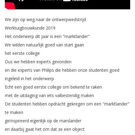
We
zijn
op
weg
naar
de
ontwerpwedstrijd
Werktuigbouwkunde
2019
Het
onderwerp
dit
jaar
is
een
"
marktlander
"
We
wilden
natuurlijk
goed
van
start
gaan
het
eerste
college
Dus
we
hebben
experts
gevonden
en
die
experts
van
Philips
die
hebben
onze
studenten
goed
ingeleid
in
het
onderwerp
Echt
een
goed
eerste
college
om
bekend
te
raken
met
de
uitdaging
van
iets
valbestendig
maken
De
studenten
hebben
opdracht
gekregen
om
een
"
marktlander
"
te
maken
geïnspireerd
eigenlijk
op
de
marslander
en
daarbij
gaat
het
om
dat
ze
een
object