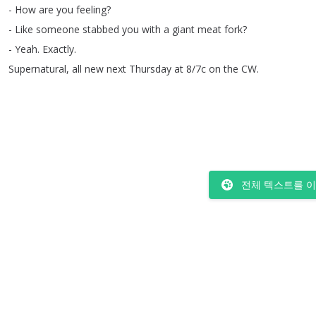
-
How
are
you
feeling
?
-
Like
someone
stabbed
you
with
a
giant
meat
fork
?
-
Yeah
.
Exactly
.
Supernatural
,
all
new
next
Thursday
at
8/7c
on
the
CW
.
전체 텍스트를 