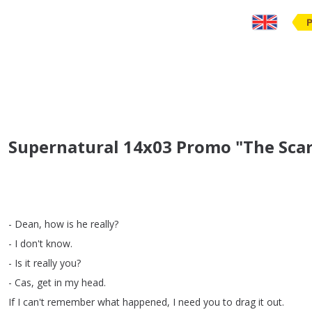
Supernatural 14x03 Promo "The Scar
-
Dean
,
how
is
he
really
?
-
I
don't
know
.
-
Is
it
really
you
?
-
Cas
,
get
in
my
head
.
If
I
can't
remember
what
happened
,
I
need
you
to
drag
it
out
.