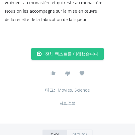
vraiment
au
monastère
et
qui
reste
au
monastère
.
Nous
on
les
accompagne
sur
la
mise
en
œuvre
de
la
recette
de
la
fabrication
de
la
liqueur
.
전체 텍스트를 이해했습니다
태그
:
Movies
, Science
자료 정보
단어
의견 (0)