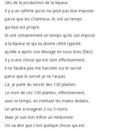
clés
de
la
production
de
la
liqueur
.
Il
y
a
un
rythme
qu'on
ne
peut
pas
leur
imposer
parce
que
les
Chartreux
,
ils
ont
un
temps
qui
leur
est
propre
.
Ils
ont
certainement
un
temps
qu'ils
ont
imposé
à
la
liqueur
et
qui
lui
donne
cette
typicité
qu'elle
a
après
son
élevage
en
sous-bois
(
fûts
).
Il
y
a
une
chose
qui
est
sûre
effectivement
,
il
ne
faudra
pas
me
harceler
sur
le
secret
parce
que
le
secret
je
ne
l'ai
pas
.
Là
,
je
parle
du
secret
des
130
plantes
.
Le
nom
de
ces
130
plantes
,
effectivement
,
avec
le
temps
,
en
mettant
les
mains
dedans
,
on
arrive
à
imaginer
2
ou
3
noms
.
Mais
je
suis
loin
d'être
un
herboriste
.
On
va
dire
que
c'est
quelque
chose
qui
est