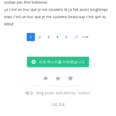
voulais
pas
être
lesbienne
ça
c'est
un
truc
que
je
me
souviens
là
ça
fait
assez
longtemps
mais
c'est
un
truc
que
je
me
souviens
beaucoup
c'est
que
au
début
1
2
3
4
5
...7
전체 텍스트를 이해했습니다
태그
:
Blog posts and articles
, Science
자료 정보