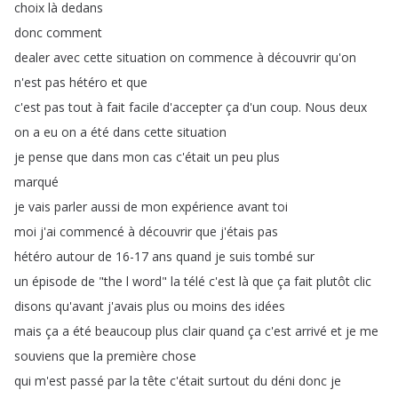
choix
là
dedans
donc
comment
dealer
avec
cette
situation
on
commence
à
découvrir
qu'on
n'est
pas
hétéro
et
que
c'est
pas
tout
à
fait
facile
d'accepter
ça
d'un
coup
.
Nous
deux
on
a
eu
on
a
été
dans
cette
situation
je
pense
que
dans
mon
cas
c'était
un
peu
plus
marqué
je
vais
parler
aussi
de
mon
expérience
avant
toi
moi
j'ai
commencé
à
découvrir
que
j'étais
pas
hétéro
autour
de
16-17
ans
quand
je
suis
tombé
sur
un
épisode
de
"
the
l
word
"
la
télé
c'est
là
que
ça
fait
plutôt
clic
disons
qu'avant
j'avais
plus
ou
moins
des
idées
mais
ça
a
été
beaucoup
plus
clair
quand
ça
c'est
arrivé
et
je
me
souviens
que
la
première
chose
qui
m'est
passé
par
la
tête
c'était
surtout
du
déni
donc
je