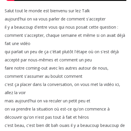
Salut
tout
le
monde
est
bienvenu
sur
lez
Talk
aujourd'hui
on
va
vous
parler
de
comment
s'accepter
il
y
a
beaucoup
d'entre
vous
qui
nous
posait
cette
question
:
comment
s'accepter
,
chaque
semaine
et
même
si
on
avait
déjà
fait
une
vidéo
qui
parlait
un
peu
de
ça
c'était
plutôt
l'étape
où
on
s'est
déjà
accepté
par
nous-mêmes
et
comment
un
peu
faire
notre
coming-out
avec
les
autres
autour
de
nous
,
comment
s'assumer
au
boulot
comment
c'est
ça
placer
dans
la
conversation
,
on
vous
met
la
vidéo
ici
,
allez
la
voir
mais
aujourd'hui
on
va
reculer
un
petit
peu
et
on
va
prendre
la
situation
où
est-ce
qu'on
commence
à
découvrir
qu'on
n'est
pas
tout
à
fait
et
héros
c'est
beau
,
c'est
bien
dit
bah
ouais
il
y
a
beaucoup
beaucoup
de