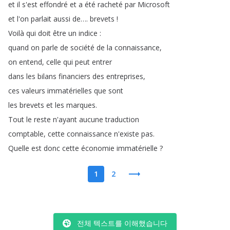
et
il
s'est
effondré
et
a
été
racheté
par
Microsoft
et
l'on
parlait
aussi
de
….
brevets
!
Voilà
qui
doit
être
un
indice
:
quand
on
parle
de
société
de
la
connaissance
,
on
entend
,
celle
qui
peut
entrer
dans
les
bilans
financiers
des
entreprises
,
ces
valeurs
immatérielles
que
sont
les
brevets
et
les
marques
.
Tout
le
reste
n'ayant
aucune
traduction
comptable
,
cette
connaissance
n'existe
pas
.
Quelle
est
donc
cette
économie
immatérielle
?
1
2
전체 텍스트를 이해했습니다