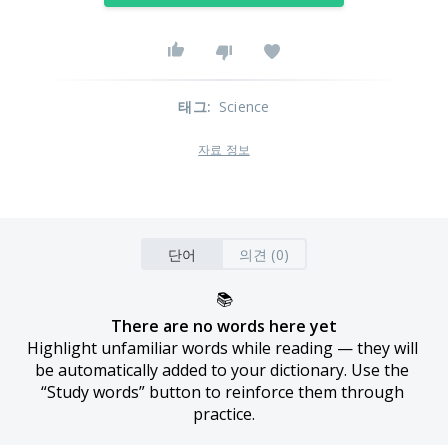
태그
:
Science
자료 정보
단어
의견 (0)
📚
There are no words here yet
Highlight unfamiliar words while reading — they will 
be automatically added to your dictionary. Use the 
“Study words” button to reinforce them through 
practice.