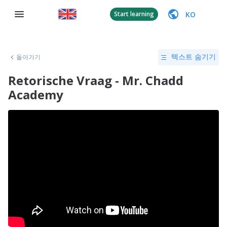
KO
Start learning
돌아가기
텍스트 숨기기
Retorische Vraag - Mr. Chadd
Academy