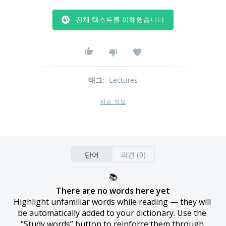
전체 텍스트를 이해했습니다
태그
:
Lectures
자료 정보
단어
의견 (0)
📚
There are no words here yet
Highlight unfamiliar words while reading — they will 
be automatically added to your dictionary. Use the 
“Study words” button to reinforce them through 