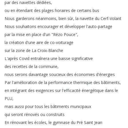
par
des
navettes
dédiées
,
ou
en
étendant
des
plages
horaires
de
certains
bus
Nous
garderons
néanmoins
,
bien
sûr
,
la
navette
du
Cerf-Volant
Nous
souhaitons
encourager
et
développer
l'auto-partage
par
la
mise
en
place
d'un
"
Rézo
Pouce
",
la
création
d'une
aire
de
co-voiturage
sur
la
zone
de
La
Croix-Blanche
L'après
Covid
entraînera
une
baisse
significative
des
recettes
de
la
commune
,
nous
serons
davantage
soucieux
des
économies
d'énergies
Par
l'amélioration
de
la
performance
thermique
des
bâtiments
,
en
intégrant
des
exigences
sur
l'efficacité
énergétique
dans
le
PLU
,
mais
aussi
pour
tous
les
bâtiments
municipaux
qui
seront
rénovés
ou
construits
En
rénovant
les
écoles
,
le
gymnase
du
Pré
Saint
Jean