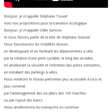
Bonjour
,
je
m'appelle
Stéphane
Touvet
Voici
nos
propositions
pour
la
transition
écologique
Bonjour
,
je
m'appelle
Odile
Genova
et
nous
faisons
partie
de
la
liste
de
Stéphane
Grasset
Nous
favoriserons
les
mobilités
douces
en
développant
et
en
facilitant
les
déplacements
à
vélo
par
la
création
d'une
piste
cyclable
,
le
long
des
arcades
,
en
améliorant
la
sécurité
et
l'entretien
des
pistes
existantes
,
en
installant
des
parkings
à
vélos
Nous
rendrons
le
réseau
piétonnier
plus
accessible
à
tous
et
plus
convivial
par
l'aménagement
des
escaliers
des
100
marches
ou
par
l'ajout
des
bancs
Nous
améliorerons
les
transports
en
commun