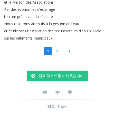
et
la
Maison
des
Associations
Par
des
économies
d'éclairage
tout
en
préservant
la
sécurité
Nous
resterons
attentifs
à
la
gestion
de
l'eau
et
étudierons
l'installation
des
récupérateurs
d'eau
pluviale
sur
les
bâtiments
municipaux
1
2
전체 텍스트를 이해했습니다
태그
:
News