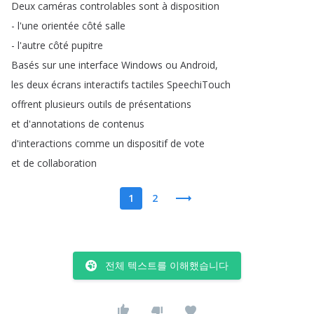
Deux
caméras
controlables
sont
à
disposition
-
l'une
orientée
côté
salle
-
l'autre
côté
pupitre
Basés
sur
une
interface
Windows
ou
Android
,
les
deux
écrans
interactifs
tactiles
SpeechiTouch
offrent
plusieurs
outils
de
présentations
et
d'annotations
de
contenus
d'interactions
comme
un
dispositif
de
vote
et
de
collaboration
1
2
전체 텍스트를 이해했습니다