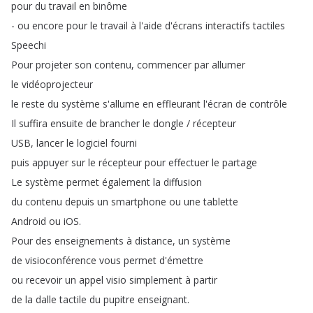
pour
du
travail
en
binôme
-
ou
encore
pour
le
travail
à
l'aide
d'écrans
interactifs
tactiles
Speechi
Pour
projeter
son
contenu
,
commencer
par
allumer
le
vidéoprojecteur
le
reste
du
système
s'allume
en
effleurant
l'écran
de
contrôle
Il
suffira
ensuite
de
brancher
le
dongle
/
récepteur
USB
,
lancer
le
logiciel
fourni
puis
appuyer
sur
le
récepteur
pour
effectuer
le
partage
Le
système
permet
également
la
diffusion
du
contenu
depuis
un
smartphone
ou
une
tablette
Android
ou
iOS
.
Pour
des
enseignements
à
distance
,
un
système
de
visioconférence
vous
permet
d'émettre
ou
recevoir
un
appel
visio
simplement
à
partir
de
la
dalle
tactile
du
pupitre
enseignant
.