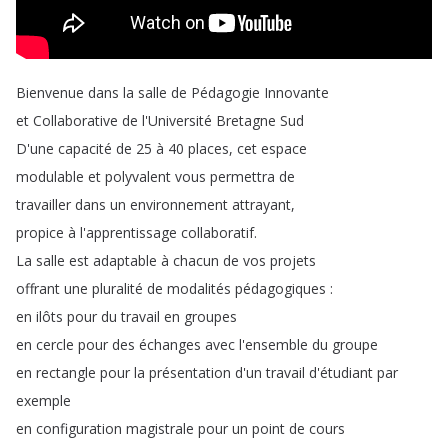
Bienvenue
dans
la
salle
de
Pédagogie
Innovante
et
Collaborative
de
l'Université
Bretagne
Sud
D'une
capacité
de
25
à
40
places
,
cet
espace
modulable
et
polyvalent
vous
permettra
de
travailler
dans
un
environnement
attrayant
,
propice
à
l'apprentissage
collaboratif
.
La
salle
est
adaptable
à
chacun
de
vos
projets
offrant
une
pluralité
de
modalités
pédagogiques
:
en
ilôts
pour
du
travail
en
groupes
en
cercle
pour
des
échanges
avec
l'ensemble
du
groupe
en
rectangle
pour
la
présentation
d'un
travail
d'étudiant
par
exemple
en
configuration
magistrale
pour
un
point
de
cours