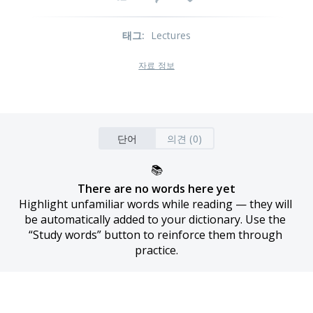
태그
:
Lectures
자료 정보
단어
의견 (0)
📚
There are no words here yet
Highlight unfamiliar words while reading — they will 
be automatically added to your dictionary. Use the 
“Study words” button to reinforce them through 
practice.