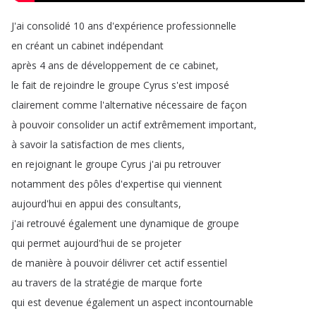
J'ai
consolidé
10
ans
d'expérience
professionnelle
en
créant
un
cabinet
indépendant
après
4
ans
de
développement
de
ce
cabinet
,
le
fait
de
rejoindre
le
groupe
Cyrus
s'est
imposé
clairement
comme
l'alternative
nécessaire
de
façon
à
pouvoir
consolider
un
actif
extrêmement
important
,
à
savoir
la
satisfaction
de
mes
clients
,
en
rejoignant
le
groupe
Cyrus
j'ai
pu
retrouver
notamment
des
pôles
d'expertise
qui
viennent
aujourd'hui
en
appui
des
consultants
,
j'ai
retrouvé
également
une
dynamique
de
groupe
qui
permet
aujourd'hui
de
se
projeter
de
manière
à
pouvoir
délivrer
cet
actif
essentiel
au
travers
de
la
stratégie
de
marque
forte
qui
est
devenue
également
un
aspect
incontournable