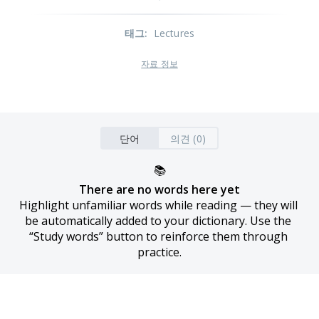
태그
:
Lectures
자료 정보
단어
의견 (0)
📚
There are no words here yet
Highlight unfamiliar words while reading — they will 
be automatically added to your dictionary. Use the 
“Study words” button to reinforce them through 
practice.