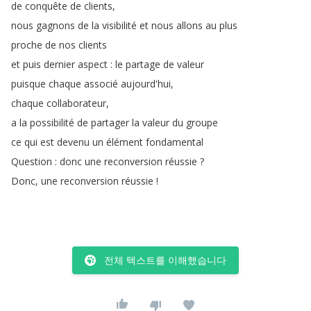
de
conquête
de
clients
,
nous
gagnons
de
la
visibilité
et
nous
allons
au
plus
proche
de
nos
clients
et
puis
dernier
aspect
:
le
partage
de
valeur
puisque
chaque
associé
aujourd'hui
,
chaque
collaborateur
,
a
la
possibilité
de
partager
la
valeur
du
groupe
ce
qui
est
devenu
un
élément
fondamental
Question
:
donc
une
reconversion
réussie
?
Donc
,
une
reconversion
réussie
!
전체 텍스트를 이해했습니다