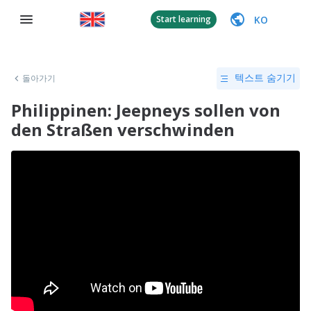
KO
Start learning
돌아가기
텍스트 숨기기
Philippinen: Jeepneys sollen von
den Straßen verschwinden