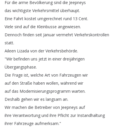
Für
die
arme
Bevölkerung
sind
die
Jeepneys
das
wichtigste
Verkehrsmittel
überhaupt
.
Eine
Fahrt
kostet
umgerechnet
rund
13
Cent
.
Viele
sind
auf
die
Kleinbusse
angewiesen
.
Dennoch
finden
seit
Januar
vermehrt
Verkehrskontrollen
statt
.
Aileen
Lizada
von
der
Verkehrsbehörde
.
"
Wir
befinden
uns
jetzt
in
einer
dreijährigen
Übergangsphase
.
Die
Frage
ist
,
welche
Art
von
Fahrzeugen
wir
auf
den
Straße
haben
wollen
,
während
wir
auf
das
Modernisierungsprogramm
warten
.
Deshalb
gehen
wir
es
langsam
an
.
Wir
machen
die
Betreiber
von
Jeepneys
auf
ihre
Verantwortung
und
ihre
Pflicht
zur
Instandhaltung
ihrer
Fahrzeuge
aufmerksam
."