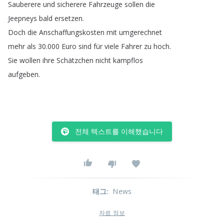
Sauberere
und
sicherere
Fahrzeuge
sollen
die
Jeepneys
bald
ersetzen
.
Doch
die
Anschaffungskosten
mit
umgerechnet
mehr
als
30.000
Euro
sind
für
viele
Fahrer
zu
hoch
.
Sie
wollen
ihre
Schätzchen
nicht
kampflos
aufgeben
.
전체 텍스트를 이해했습니다
태그
:
News
자료 정보