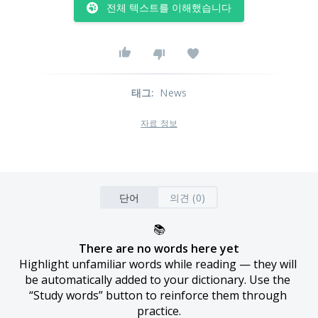
전체 텍스트를 이해했습니다
태그
:
News
자료 정보
단어
의견 (0)
📚
There are no words here yet
Highlight unfamiliar words while reading — they will 
be automatically added to your dictionary. Use the 
“Study words” button to reinforce them through 
practice.