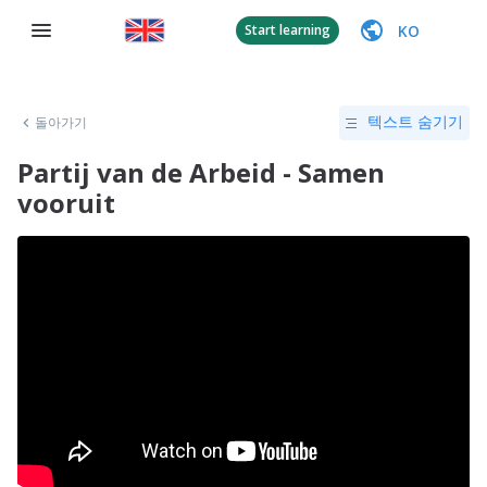
KO
Start learning
돌아가기
텍스트 숨기기
Partij van de Arbeid - Samen
vooruit