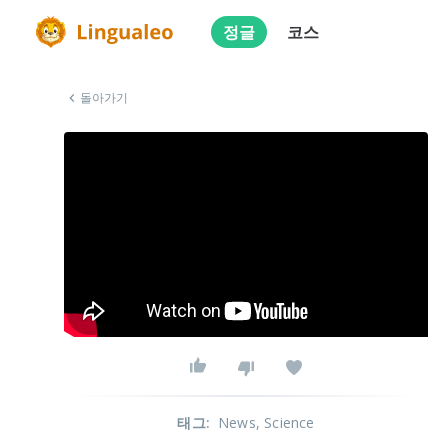
정글
코스
돌아가기
태그
:
News
, Science