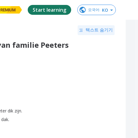
Start learning
KO
모국어
:
PREMIUM
텍스트 숨기기
an familie Peeters
ter
dik
zijn
.
dak
.