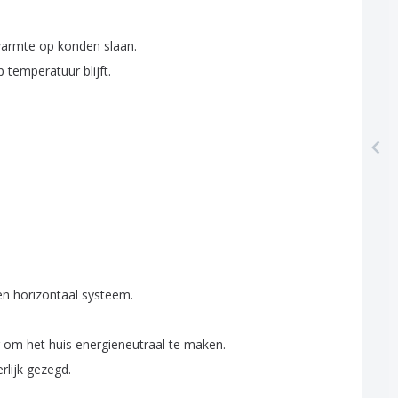
armte
op
konden
slaan
.
p
temperatuur
blijft
.
en
horizontaal
systeem
.
om
het
huis
energieneutraal
te
maken
.
rlijk
gezegd
.