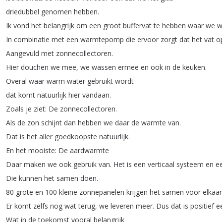
driedubbel
genomen
hebben
.
Ik
vond
het
belangrijk
om
een
groot
buffervat
te
hebben
waar
we
w
In
combinatie
met
een
warmtepomp
die
ervoor
zorgt
dat
het
vat
o
Aangevuld
met
zonnecollectoren
.
Hier
douchen
we
mee
,
we
wassen
ermee
en
ook
in
de
keuken
.
Overal
waar
warm
water
gebruikt
wordt
dat
komt
natuurlijk
hier
vandaan
.
Zoals
je
ziet
:
De
zonnecollectoren
.
Als
de
zon
schijnt
dan
hebben
we
daar
de
warmte
van
.
Dat
is
het
aller
goedkoopste
natuurlijk
.
En
het
mooiste
:
De
aardwarmte
Daar
maken
we
ook
gebruik
van
.
Het
is
een
verticaal
systeem
en
e
Die
kunnen
het
samen
doen
.
80
grote
en
100
kleine
zonnepanelen
krijgen
het
samen
voor
elkaar
Er
komt
zelfs
nog
wat
terug
,
we
leveren
meer
.
Dus
dat
is
positief
ee
Wat
in
de
toekomst
vooral
belangrijk