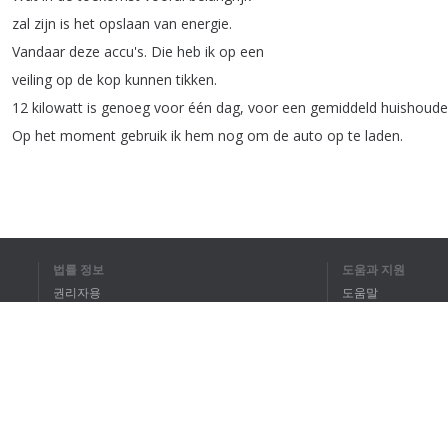
zal
zijn
is
het
opslaan
van
energie
.
Vandaar
deze
accu's
.
Die
heb
ik
op
een
veiling
op
de
kop
kunnen
tikken
.
12
kilowatt
is
genoeg
voor
één
dag
,
voor
een
gemiddeld
huishoud
Op
het
moment
gebruik
ik
hem
nog
om
de
auto
op
te
laden
.
1
2
법률 정보
도움과 지원
권리자용
도움말
개인정보 취급방침
FAQ
전체 텍스트를 
Terms of Use
브라우저 확장