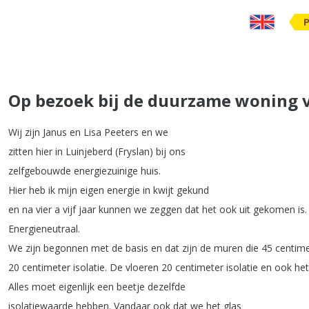
Op bezoek bij de duurzame woning v
Wij
zijn
Janus
en
Lisa
Peeters
en
we
zitten
hier
in
Luinjeberd
(
Fryslan
)
bij
ons
zelfgebouwde
energiezuinige
huis
.
Hier
heb
ik
mijn
eigen
energie
in
kwijt
gekund
en
na
vier
a
vijf
jaar
kunnen
we
zeggen
dat
het
ook
uit
gekomen
is
.
Energieneutraal
.
We
zijn
begonnen
met
de
basis
en
dat
zijn
de
muren
die
45
centime
20
centimeter
isolatie
.
De
vloeren
20
centimeter
isolatie
en
ook
het
Alles
moet
eigenlijk
een
beetje
dezelfde
isolatiewaarde
hebben
.
Vandaar
ook
dat
we
het
glas