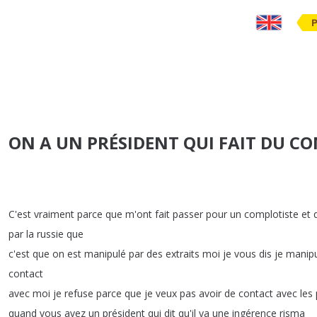
ON A UN PRÉSIDENT QUI FAIT DU C
C'est
vraiment
parce
que
m'ont
fait
passer
pour
un
complotiste
et
par
la
russie
que
c'est
que
on
est
manipulé
par
des
extraits
moi
je
vous
dis
je
manip
contact
avec
moi
je
refuse
parce
que
je
veux
pas
avoir
de
contact
avec
les
quand
vous
avez
un
président
qui
dit
qu'il
ya
une
ingérence
risma