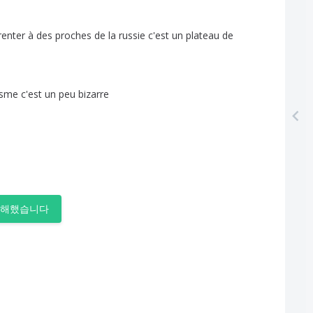
renter
à
des
proches
de
la
russie
c'est
un
plateau
de
isme
c'est
un
peu
bizarre
이해했습니다