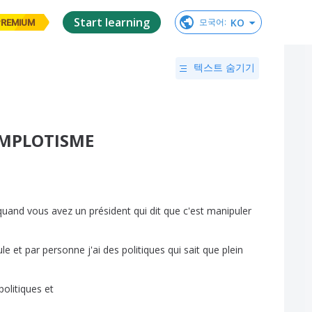
Start learning
KO
모국어
:
PREMIUM
텍스트 숨기기
OMPLOTISME
quand
vous
avez
un
président
qui
dit
que
c'est
manipuler
ule
et
par
personne
j'ai
des
politiques
qui
sait
que
plein
politiques
et