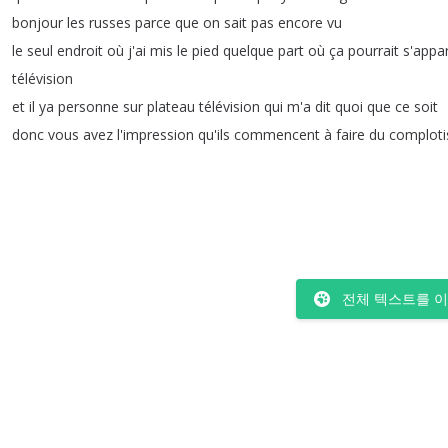
bonjour
les
russes
parce
que
on
sait
pas
encore
vu
le
seul
endroit
où
j'ai
mis
le
pied
quelque
part
où
ça
pourrait
s'appa
télévision
et
il
ya
personne
sur
plateau
télévision
qui
m'a
dit
quoi
que
ce
soit
donc
vous
avez
l'impression
qu'ils
commencent
à
faire
du
complot
전체 텍스트를 