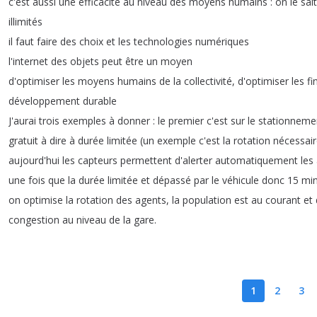
c'est
aussi
une
efficacité
au
niveau
des
moyens
humains
:
on
le
sait
illimités
il
faut
faire
des
choix
et
les
technologies
numériques
l'internet
des
objets
peut
être
un
moyen
d'optimiser
les
moyens
humains
de
la
collectivité
,
d'optimiser
les
fi
développement
durable
J'aurai
trois
exemples
à
donner
:
le
premier
c'est
sur
le
stationneme
gratuit
à
dire
à
durée
limitée
(
un
exemple
c'est
la
rotation
nécessai
aujourd'hui
les
capteurs
permettent
d'alerter
automatiquement
les
une
fois
que
la
durée
limitée
et
dépassé
par
le
véhicule
donc
15
mi
on
optimise
la
rotation
des
agents
,
la
population
est
au
courant
et
congestion
au
niveau
de
la
gare
.
1
2
3