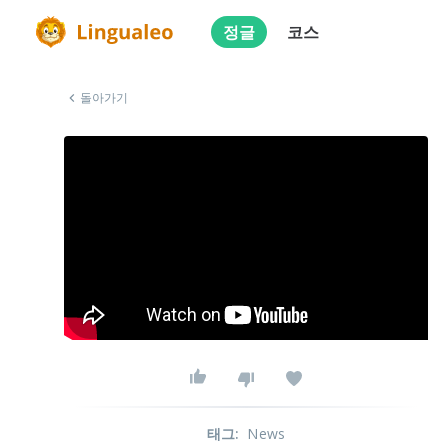
정글
코스
돌아가기
태그
:
News