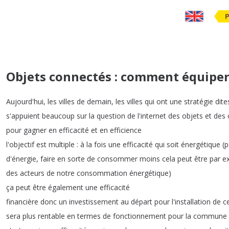
Objets connectés : comment équipe
Aujourd'hui
,
les
villes
de
demain
,
les
villes
qui
ont
une
stratégie
dite
s'appuient
beaucoup
sur
la
question
de
l'internet
des
objets
et
des
pour
gagner
en
efficacité
et
en
efficience
l'objectif
est
multiple
:
à
la
fois
une
efficacité
qui
soit
énergétique
(
p
d'énergie
,
faire
en
sorte
de
consommer
moins
cela
peut
être
par
e
des
acteurs
de
notre
consommation
énergétique
)
ça
peut
être
également
une
efficacité
financière
donc
un
investissement
au
départ
pour
l'installation
de
c
sera
plus
rentable
en
termes
de
fonctionnement
pour
la
commune