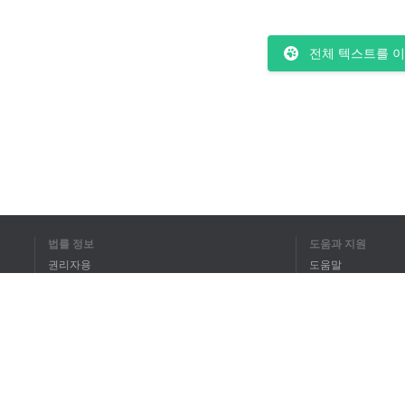
전체 텍스트를 
법률 정보
도움과 지원
권리자용
도움말
개인정보 취급방침
FAQ
Terms of Use
브라우저 확장