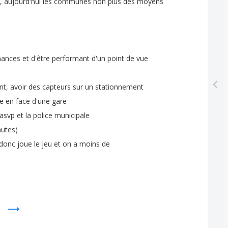
,
aujourd'hui
les
communes
non
plus
des
moyens
nances
et
d'être
performant
d'un
point
de
vue
nt
,
avoir
des
capteurs
sur
un
stationnement
re
en
face
d'une
gare
asvp
et
la
police
municipale
nutes
)
donc
joue
le
jeu
et
on
a
moins
de