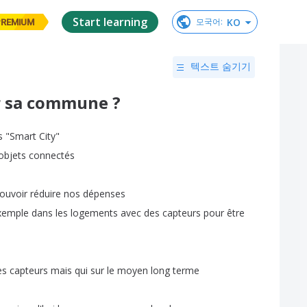
Start learning
KO
모국어
:
PREMIUM
텍스트 숨기기
r sa commune ?
s
"
Smart
City
"
objets
connectés
ouvoir
réduire
nos
dépenses
xemple
dans
les
logements
avec
des
capteurs
pour
être
es
capteurs
mais
qui
sur
le
moyen
long
terme