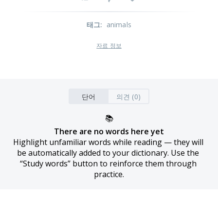
태그
:
animals
자료 정보
단어
의견 (0)
📚
There are no words here yet
Highlight unfamiliar words while reading — they will 
be automatically added to your dictionary. Use the 
“Study words” button to reinforce them through 
practice.