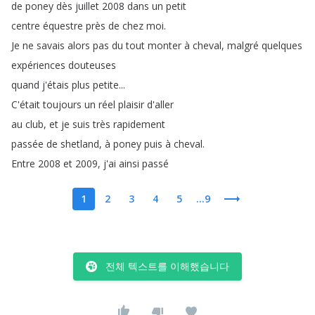
de
poney
dès
juillet
2008
dans
un
petit
centre
équestre
près
de
chez
moi
.
Je
ne
savais
alors
pas
du
tout
monter
à
cheval
,
malgré
quelques
expériences
douteuses
quand
j'étais
plus
petite
...
C'était
toujours
un
réel
plaisir
d'aller
au
club
,
et
je
suis
très
rapidement
passée
de
shetland
,
à
poney
puis
à
cheval
.
Entre
2008
et
2009,
j'ai
ainsi
passé
1
2
3
4
5
...9
전체 텍스트를 이해했습니다