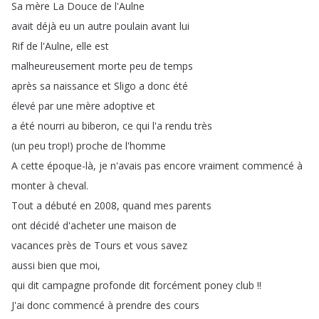
Sa
mère
La
Douce
de
l'Aulne
avait
déjà
eu
un
autre
poulain
avant
lui
Rif
de
l'Aulne
,
elle
est
malheureusement
morte
peu
de
temps
après
sa
naissance
et
Sligo
a
donc
été
élevé
par
une
mère
adoptive
et
a
été
nourri
au
biberon
,
ce
qui
l'a
rendu
très
(
un
peu
trop
!
)
proche
de
l'homme
A
cette
époque-là
,
je
n'avais
pas
encore
vraiment
commencé
à
monter
à
cheval
.
Tout
a
débuté
en
2008,
quand
mes
parents
ont
décidé
d'acheter
une
maison
de
vacances
près
de
Tours
et
vous
savez
aussi
bien
que
moi
,
qui
dit
campagne
profonde
dit
forcément
poney
club
!!
J'ai
donc
commencé
à
prendre
des
cours