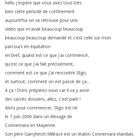
hello
j'espère
que
vous
avez
tous
très
bien
cette
période
de
confinement
aujourd'hui
on
se
retrouve
pour
une
vidéo
que
m'avait
beaucoup
beaucoup
beaucoup
beaucoup
demandé
et
c'est
celle
sur
mon
parcours
en
équitation
en
bref
,
quand
est-ce
que
j'ai
commencé
,
qu'est
ce
que
j'ai
fait
précisément
,
comment
est-ce
que
j'ai
rencontré
Sligo
,
et
surtout
,
comment
on
est
passé
de
ça
...
à
ça
!
Donc
préparez-vous
car
il
va
y
avoir
des
sacrés
dossiers
,
allez
,
c'est
parti
!
Alors
pour
commencer
,
Sligo
est
né
le
7
juin
2006
dans
un
élevage
de
Connemara
en
Mayenne
.
Son
père
Garryhinch
Millrace
est
un
étalon
Connemara
irlandais
.