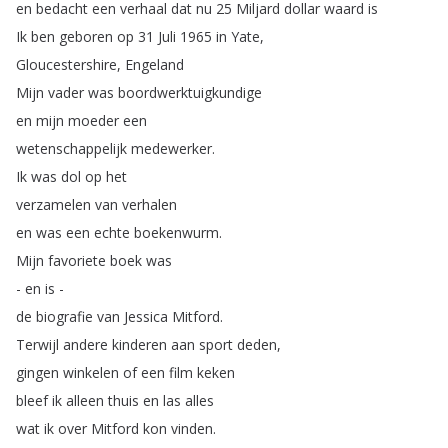
en
bedacht
een
verhaal
dat
nu
25
Miljard
dollar
waard
is
Ik
ben
geboren
op
31
Juli
1965
in
Yate
,
Gloucestershire
,
Engeland
Mijn
vader
was
boordwerktuigkundige
en
mijn
moeder
een
wetenschappelijk
medewerker
.
Ik
was
dol
op
het
verzamelen
van
verhalen
en
was
een
echte
boekenwurm
.
Mijn
favoriete
boek
was
-
en
is
-
de
biografie
van
Jessica
Mitford
.
Terwijl
andere
kinderen
aan
sport
deden
,
gingen
winkelen
of
een
film
keken
bleef
ik
alleen
thuis
en
las
alles
wat
ik
over
Mitford
kon
vinden
.