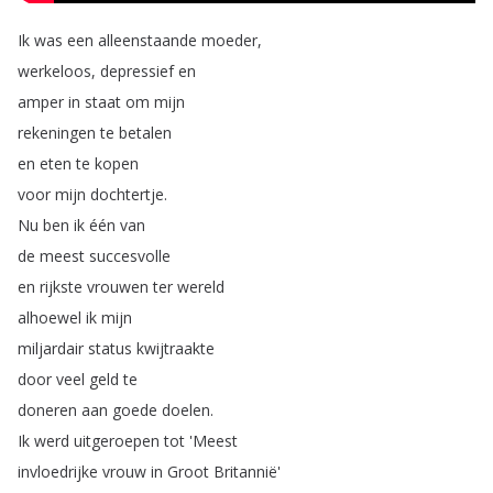
Ik
was
een
alleenstaande
moeder
,
werkeloos
,
depressief
en
amper
in
staat
om
mijn
rekeningen
te
betalen
en
eten
te
kopen
voor
mijn
dochtertje
.
Nu
ben
ik
één
van
de
meest
succesvolle
en
rijkste
vrouwen
ter
wereld
alhoewel
ik
mijn
miljardair
status
kwijtraakte
door
veel
geld
te
doneren
aan
goede
doelen
.
Ik
werd
uitgeroepen
tot
'Meest
invloedrijke
vrouw
in
Groot
Britannië'