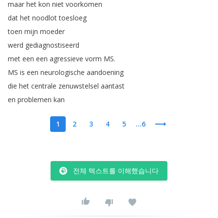
maar
het
kon
niet
voorkomen
dat
het
noodlot
toesloeg
toen
mijn
moeder
werd
gediagnostiseerd
met
een
een
agressieve
vorm
MS
.
MS
is
een
neurologische
aandoening
die
het
centrale
zenuwstelsel
aantast
en
problemen
kan
1
2
3
4
5
...6
전체 텍스트를 이해했습니다