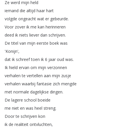
Ze
werd
mijn
held
iemand
die
altijd
haar
hart
volgde
ongeacht
wat
er
gebeurde
.
Voor
zover
ik
me
kan
herinneren
deed
ik
niets
liever
dan
schrijven
.
De
titel
van
mijn
eerste
boek
was
'Konijn',
dat
ik
schreef
toen
ik
6
jaar
oud
was
.
Ik
hield
ervan
om
mijn
verzonnen
verhalen
te
vertellen
aan
mijn
zusje
verhalen
waarbij
fantasie
zich
mengde
met
normale
dagelijkse
dingen
.
De
lagere
school
boeide
me
niet
en
was
heel
streng
.
Door
te
schrijven
kon
ik
de
realiteit
ontvluchten
,