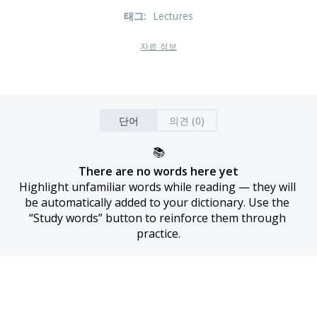
태그
:
Lectures
자료 정보
단어
의견 (0)
📚
There are no words here yet
Highlight unfamiliar words while reading — they will 
be automatically added to your dictionary. Use the 
“Study words” button to reinforce them through 
practice.