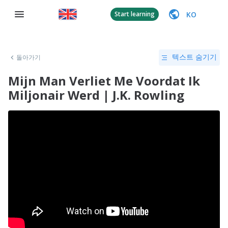
KO
Start learning
돌아가기
텍스트 숨기기
Mijn Man Verliet Me Voordat Ik
Miljonair Werd | J.K. Rowling