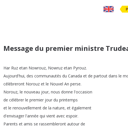
Message du premier ministre Trudea
Har
Ruz
etan
Nowrouz
,
Nowruz
etan
Pyrouz
.
Aujourd'hui
,
des
communautés
du
Canada
et
de
partout
dans
le
m
célébreront
Norouz
et
le
Nouvel
An
perse
.
Norouz
,
le
nouveau
jour
,
nous
donne
l'occasion
de
célébrer
le
premier
jour
du
printemps
et
le
renouvellement
de
la
nature
,
et
également
d'envisager
l'année
qui
vient
avec
espoir
.
Parents
et
amis
se
rassembleront
autour
de