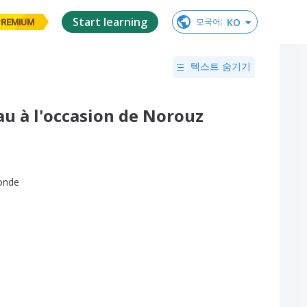
Start learning
KO
모국어
:
PREMIUM
텍스트 숨기기
u à l'occasion de Norouz
onde