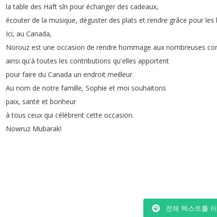
la
table
des
Haft
sîn
pour
échanger
des
cadeaux
,
écouter
de
la
musique
,
déguster
des
plats
et
rendre
grâce
pour
les
Ici
,
au
Canada
,
Norouz
est
une
occasion
de
rendre
hommage
aux
nombreuses
co
ainsi
qu'à
toutes
les
contributions
qu'elles
apportent
pour
faire
du
Canada
un
endroit
meilleur
.
Au
nom
de
notre
famille
,
Sophie
et
moi
souhaitons
paix
,
santé
et
bonheur
à
tous
ceux
qui
célèbrent
cette
occasion
.
Nowruz
Mubarak
!
전체 텍스트를 