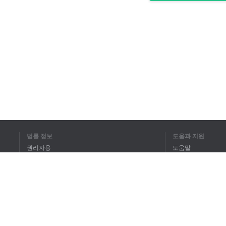
법률 정보
도움과 지원
권리자용
도움말
개인정보 취급방침
FAQ
Terms of Use
브라우저 확장