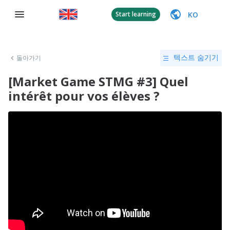
KO
Start learning
돌아가기
텍스트 숨기기
[Market Game STMG #3] Quel
intérêt pour vos élèves ?