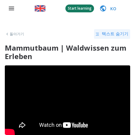
KO
Start learning
돌아가기
텍스트 숨기기
Mammutbaum | Waldwissen zum
Erleben