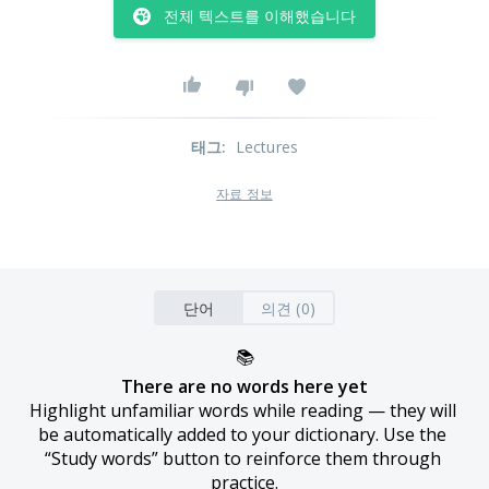
전체 텍스트를 이해했습니다
태그
:
Lectures
자료 정보
단어
의견 (0)
📚
There are no words here yet
Highlight unfamiliar words while reading — they will 
be automatically added to your dictionary. Use the 
“Study words” button to reinforce them through 
practice.