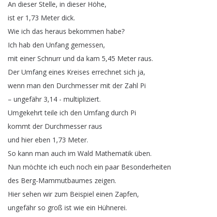
An
dieser
Stelle
,
in
dieser
Höhe
,
ist
er
1,73
Meter
dick
.
Wie
ich
das
heraus
bekommen
habe
?
Ich
hab
den
Unfang
gemessen
,
mit
einer
Schnurr
und
da
kam
5,45
Meter
raus
.
Der
Umfang
eines
Kreises
errechnet
sich
ja
,
wenn
man
den
Durchmesser
mit
der
Zahl
Pi
–
ungefähr
3,14 -
multipliziert
.
Umgekehrt
teile
ich
den
Umfang
durch
Pi
kommt
der
Durchmesser
raus
und
hier
eben
1,73
Meter
.
So
kann
man
auch
im
Wald
Mathematik
üben
.
Nun
möchte
ich
euch
noch
ein
paar
Besonderheiten
des
Berg-Mammutbaumes
zeigen
.
Hier
sehen
wir
zum
Beispiel
einen
Zapfen
,
ungefähr
so
groß
ist
wie
ein
Hühnerei
.