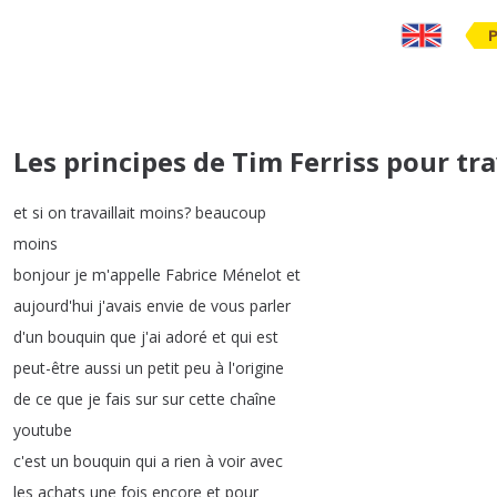
Les principes de Tim Ferriss pour tr
et
si
on
travaillait
moins
?
beaucoup
moins
bonjour
je
m'appelle
Fabrice
Ménelot
et
aujourd'hui
j'avais
envie
de
vous
parler
d'un
bouquin
que
j'ai
adoré
et
qui
est
peut-être
aussi
un
petit
peu
à
l'origine
de
ce
que
je
fais
sur
sur
cette
chaîne
youtube
c'est
un
bouquin
qui
a
rien
à
voir
avec
les
achats
une
fois
encore
et
pour