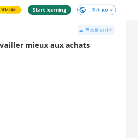
Start learning
KO
모국어
:
PREMIUM
텍스트 숨기기
availler mieux aux achats