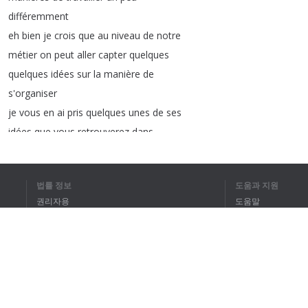
différemment
eh
bien
je
crois
que
au
niveau
de
notre
métier
on
peut
aller
capter
quelques
quelques
idées
sur
la
manière
de
s'organiser
je
vous
en
ai
pris
quelques
unes
de
ses
idées
que
vous
retrouverez
dans
l'article
que
j'ai
écrit
il
y
a
maintenant
quelques
semaines
sur
comment
mieux
법률 정보
도움과 지원
organiser
le
travail
de
l'acheteur
voilà
권리자용
도움말
je
voulais
juste
vous
faire
se
tient
dès
개인정보 취급방침
FAQ
la
semaine
de
4
heures
Tim
Ferriss
Terms of Use
c'est
un
grand
standard
c'est
un
livre
qui
vaut
20
euros
50
et
vous
allez
passer
déjà
un
très
bon
브라우저 확장
moment
à
le
lire
vous
allez
piquer