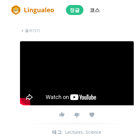
정글
코스
돌아가기
태그
:
Lectures
, Science