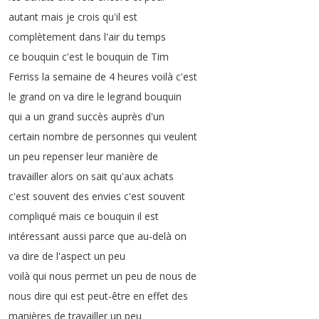
autant
mais
je
crois
qu'il
est
complètement
dans
l'air
du
temps
ce
bouquin
c'est
le
bouquin
de
Tim
Ferriss
la
semaine
de
4
heures
voilà
c'est
le
grand
on
va
dire
le
legrand
bouquin
qui
a
un
grand
succès
auprès
d'un
certain
nombre
de
personnes
qui
veulent
un
peu
repenser
leur
manière
de
travailler
alors
on
sait
qu'aux
achats
c'est
souvent
des
envies
c'est
souvent
compliqué
mais
ce
bouquin
il
est
intéressant
aussi
parce
que
au-delà
on
va
dire
de
l'aspect
un
peu
voilà
qui
nous
permet
un
peu
de
nous
de
nous
dire
qui
est
peut-être
en
effet
des
manières
de
travailler
un
peu