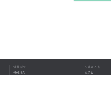
법률 정보
도움과 지원
권리자용
도움말
개인정보 취급방침
FAQ
Terms of Use
브라우저 확장