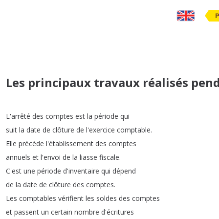
Les principaux travaux réalisés pen
L'arrêté
des
comptes
est
la
période
qui
suit
la
date
de
clôture
de
l'exercice
comptable
.
Elle
précède
l'établissement
des
comptes
annuels
et
l'envoi
de
la
liasse
fiscale
.
C'est
une
période
d'inventaire
qui
dépend
de
la
date
de
clôture
des
comptes
.
Les
comptables
vérifient
les
soldes
des
comptes
et
passent
un
certain
nombre
d'écritures