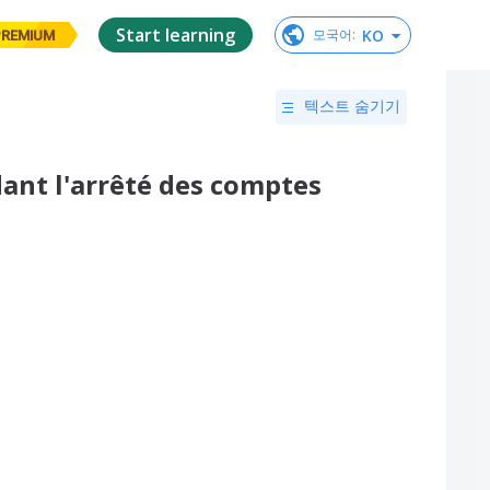
Start learning
KO
모국어
:
PREMIUM
텍스트 숨기기
dant l'arrêté des comptes