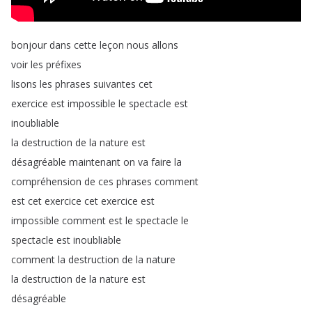
bonjour
dans
cette
leçon
nous
allons
voir
les
préfixes
lisons
les
phrases
suivantes
cet
exercice
est
impossible
le
spectacle
est
inoubliable
la
destruction
de
la
nature
est
désagréable
maintenant
on
va
faire
la
compréhension
de
ces
phrases
comment
est
cet
exercice
cet
exercice
est
impossible
comment
est
le
spectacle
le
spectacle
est
inoubliable
comment
la
destruction
de
la
nature
la
destruction
de
la
nature
est
désagréable