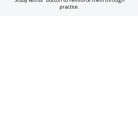
“Study words” button to reinforce them through 
practice.