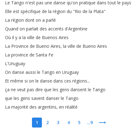
Le
Tango
n'est
pas
une
danse
qu'on
pratique
dans
tout
le
pays
Elle
est
spécifique
de
la
région
du
"
Rio
de
la
Plata
"
La
région
dont
on
a
parlé
Quand
on
parlait
des
accents
d'Argentine
Où
il
y
a
la
ville
de
Buenos
Aires
La
Province
de
Bueno
Aires
,
la
ville
de
Bueno
Aires
La
province
de
Santa
Fe
L'Uruguay
On
danse
aussi
le
Tango
en
Uruguay
Et
même
si
on
le
danse
dans
ces
régions
...
ça
ne
veut
pas
dire
que
les
gens
dansent
le
Tango
que
les
gens
savent
danser
le
Tango
La
majorité
des
argentins
,
en
réalité
1
2
3
4
5
...9