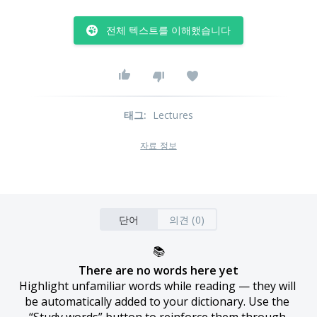
전체 텍스트를 이해했습니다
태그
:
Lectures
자료 정보
단어
의견 (0)
📚
There are no words here yet
Highlight unfamiliar words while reading — they will 
be automatically added to your dictionary. Use the 