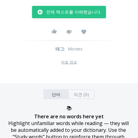
전체 텍스트를 이해했습니다
태그
:
Movies
자료 정보
단어
의견 (0)
📚
There are no words here yet
Highlight unfamiliar words while reading — they will 
be automatically added to your dictionary. Use the 
“Study words” button to reinforce them through 