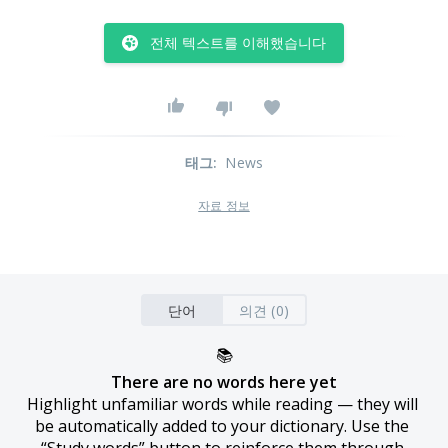
전체 텍스트를 이해했습니다
태그
:
News
자료 정보
단어
의견 (0)
📚
There are no words here yet
Highlight unfamiliar words while reading — they will 
be automatically added to your dictionary. Use the 