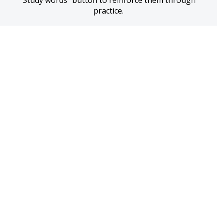
“Study words” button to reinforce them through 
practice.