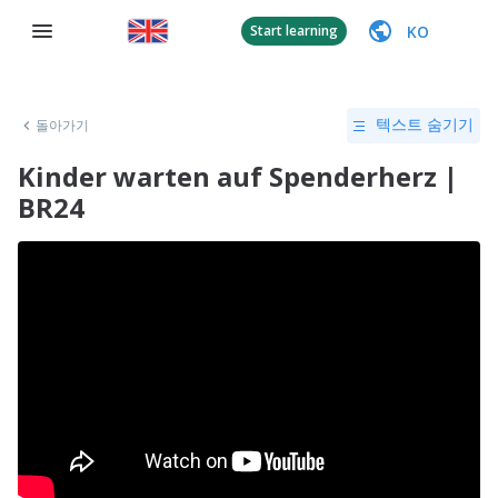
KO
Start learning
돌아가기
텍스트 숨기기
Kinder warten auf Spenderherz |
BR24