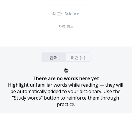
태그
:
Science
자료 정보
단어
의견 (0)
📚
There are no words here yet
Highlight unfamiliar words while reading — they will 
be automatically added to your dictionary. Use the 
“Study words” button to reinforce them through 
practice.