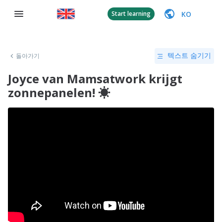
KO
Start learning
돌아가기
텍스트 숨기기
Joyce van Mamsatwork krijgt
zonnepanelen! ☀