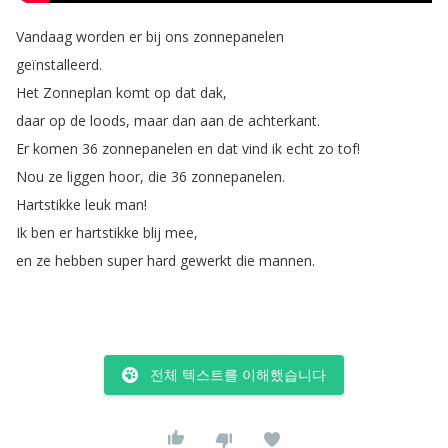
Vandaag
worden
er
bij
ons
zonnepanelen
geïnstalleerd
.
Het
Zonneplan
komt
op
dat
dak
,
daar
op
de
loods
,
maar
dan
aan
de
achterkant
.
Er
komen
36
zonnepanelen
en
dat
vind
ik
echt
zo
tof
!
Nou
ze
liggen
hoor
,
die
36
zonnepanelen
.
Hartstikke
leuk
man
!
Ik
ben
er
hartstikke
blij
mee
,
en
ze
hebben
super
hard
gewerkt
die
mannen
.
전체 텍스트를 이해했습니다