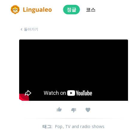
정글
코스
돌아가기
태그
:
Pop
, TV and radio shows