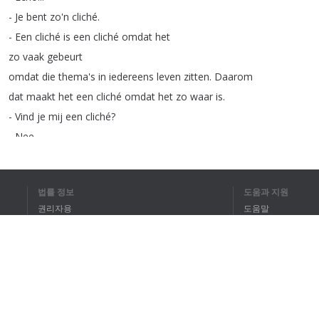
-
Je
bent
zo'n
cliché
.
-
Een
cliché
is
een
cliché
omdat
het
zo
vaak
gebeurt
omdat
die
thema's
in
iedereens
leven
zitten
.
Daarom
dat
maakt
het
een
cliché
omdat
het
zo
waar
is
.
-
Vind
je
mij
een
cliché
?
-
Nee
.
-
Wat
vind
je
dan
?
-
Nou
?
법률 정보
도움과 지원
-
Nou
wat
?
-
Ja
wat
vind
je
van
mij
?
-
Oh
ja
권리자용
도움말
-
Uhm
...
개인정보 취급방침
FAQ
Ik
vind
jou
heel
gesloten
.
Terms of Use
Ik
denk
dat
je
heel
gereserveerd
bent
zo
de
drang
hebt
om
alles
zo
...
onder
controle
te
hebben
of
overzicht
te
behouden
of
...
브라우저 확장
dat
je
weinig
mensen
vertrouwt
misschien