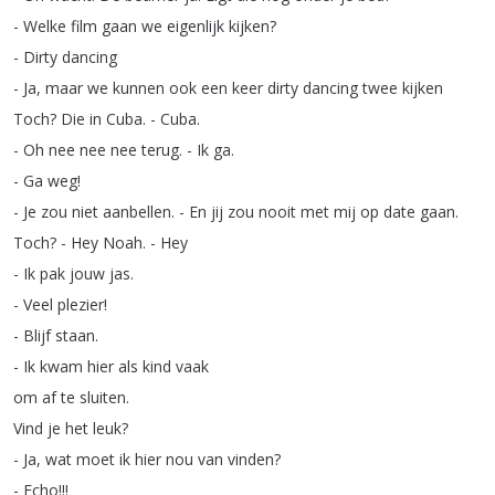
-
Welke
film
gaan
we
eigenlijk
kijken
?
-
Dirty
dancing
-
Ja
,
maar
we
kunnen
ook
een
keer
dirty
dancing
twee
kijken
Toch
?
Die
in
Cuba
.
-
Cuba
.
-
Oh
nee
nee
nee
terug
.
-
Ik
ga
.
-
Ga
weg
!
-
Je
zou
niet
aanbellen
.
-
En
jij
zou
nooit
met
mij
op
date
gaan
.
Toch
?
-
Hey
Noah
.
-
Hey
-
Ik
pak
jouw
jas
.
-
Veel
plezier
!
-
Blijf
staan
.
-
Ik
kwam
hier
als
kind
vaak
om
af
te
sluiten
.
Vind
je
het
leuk
?
-
Ja
,
wat
moet
ik
hier
nou
van
vinden
?
-
Echo
!!!