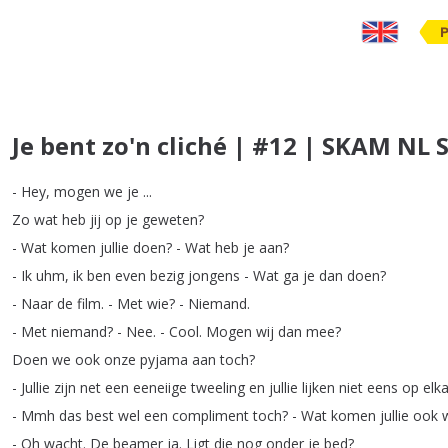
Je bent zo'n cliché | #12 | SKAM NL 
-
Hey
,
mogen
we
je
...
Zo
wat
heb
jij
op
je
geweten
?
-
Wat
komen
jullie
doen
?
-
Wat
heb
je
aan
?
-
Ik
uhm
,
ik
ben
even
bezig
jongens
-
Wat
ga
je
dan
doen
?
-
Naar
de
film
.
-
Met
wie
?
-
Niemand
.
-
Met
niemand
?
-
Nee
.
-
Cool
.
Mogen
wij
dan
mee
?
Doen
we
ook
onze
pyjama
aan
toch
?
-
Jullie
zijn
net
een
eeneiige
tweeling
en
jullie
lijken
niet
eens
op
elk
-
Mmh
das
best
wel
een
compliment
toch
?
-
Wat
komen
jullie
ook
-
Oh
wacht
.
De
beamer
ja
.
Ligt
die
nog
onder
je
bed
?