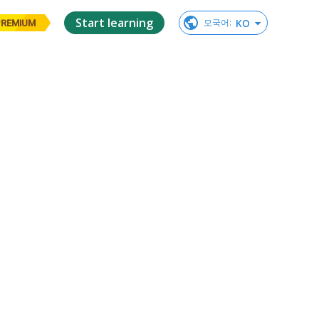
Start learning
KO
모국어
:
PREMIUM