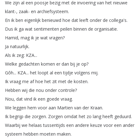
We
zijn
al
een
poosje
bezig
met
de
invoering
van
het
nieuwe
klant-,
zaak-
en
archiefsysteem
.
En
ik
ben
eigenlijk
benieuwd
hoe
dat
leeft
onder
de
collega's
.
Dus
ik
ga
wat
sentimenten
peilen
binnen
de
organisatie
.
Hamid
,
mag
ik
je
wat
vragen
?
Ja
natuurlijk
.
Als
ik
zeg
:
KZA
...
Welke
gedachten
komen
er
dan
bij
je
op
?
Gôh
...
KZA
...
het
loopt
al
een
tijdje
volgens
mij
.
Ik
vraag
me
af
hoe
het
zit
met
de
kosten
.
Hebben
wij
die
nou
onder
controle
?
Nou
,
dat
vind
ik
een
goede
vraag
.
We
leggen
hem
voor
aan
Martien
van
der
Kraan
.
Ik
begrijp
die
zorgen
.
Zorgen
omdat
het
zo
lang
heeft
geduurd
.
Waarbij
we
helaas
tussentijds
een
andere
keuze
voor
een
ander
systeem
hebben
moeten
maken
.