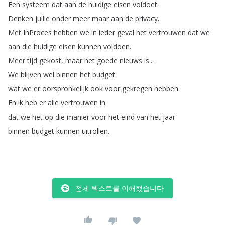
Een
systeem
dat
aan
de
huidige
eisen
voldoet
.
Denken
jullie
onder
meer
maar
aan
de
privacy
.
Met
InProces
hebben
we
in
ieder
geval
het
vertrouwen
dat
we
aan
die
huidige
eisen
kunnen
voldoen
.
Meer
tijd
gekost
,
maar
het
goede
nieuws
is
...
We
blijven
wel
binnen
het
budget
wat
we
er
oorspronkelijk
ook
voor
gekregen
hebben
.
En
ik
heb
er
alle
vertrouwen
in
dat
we
het
op
die
manier
voor
het
eind
van
het
jaar
binnen
budget
kunnen
uitrollen
.
전체 텍스트를 이해했습니다