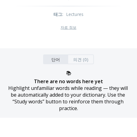
태그
:
Lectures
자료 정보
단어
의견 (0)
📚
There are no words here yet
Highlight unfamiliar words while reading — they will 
be automatically added to your dictionary. Use the 
“Study words” button to reinforce them through 
practice.