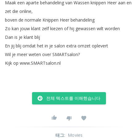
Maak
een
aparte
behandeling
van
Wassen
knippen
Heer
aan
en
zet
die
online
,
boven
de
normale
Knippen
Heer
behandeling
Zo
kan
jouw
klant
zelf
kiezen
of
hij
gewassen
wilt
worden
Dan
is
je
klant
blij
En
jij
blij
omdat
het
in
je
salon
extra
omzet
oplevert
Wil
je
meer
weten
over
SMARTsalon
?
Kijk
op
www
.
SMARTsalon
.
nl
전체 텍스트를 이해했습니다
태그
:
Movies