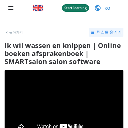
KO
Start learning
돌아가기
텍스트 숨기기
Ik wil wassen en knippen | Online
boeken afsprakenboek |
SMARTsalon salon software