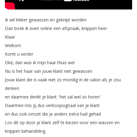
Ik
wil
lekker
gewassen
en
geknipt
worden
Dan
boek
ik
even
online
een
afspraak
,
knippen
heer
Klaar
Welkom
Komt
u
verder
Oké
,
dan
was
ik
mijn
haar
thuis
wel
Nu
is
het
haar
van
jouw
klant
niet
gewassen
Jouw
klant
die
is
vaak
niet
zo
mondig
in
de
salon
als
je
zou
denken
en
daarmee
denkt
je
klant
: 'het
zal
wel
zo
horen'
Daarmee
mis
jij
dus
verkoopsignaal
van
je
klant
en
dus
ook
omzet
die
je
anders
extra
had
gehad
Los
dit
op
door
je
klant
zelf
te
kiezen
voor
een
wassen
en
knippen
behandeling