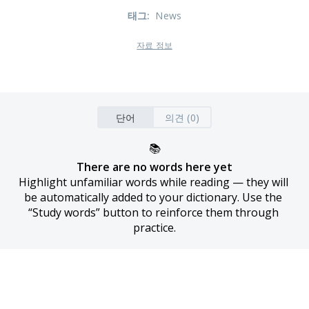
태그
:
News
자료 정보
단어
의견 (0)
📚
There are no words here yet
Highlight unfamiliar words while reading — they will 
be automatically added to your dictionary. Use the 
“Study words” button to reinforce them through 
practice.