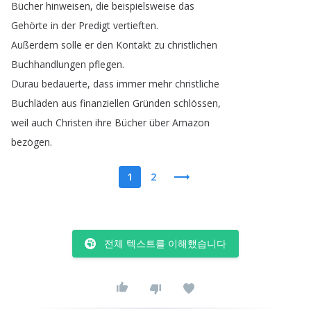
Bücher
hinweisen
,
die
beispielsweise
das
Gehörte
in
der
Predigt
vertieften
.
Außerdem
solle
er
den
Kontakt
zu
christlichen
Buchhandlungen
pflegen
.
Durau
bedauerte
,
dass
immer
mehr
christliche
Buchläden
aus
finanziellen
Gründen
schlössen
,
weil
auch
Christen
ihre
Bücher
über
Amazon
bezögen
.
1
2
전체 텍스트를 이해했습니다