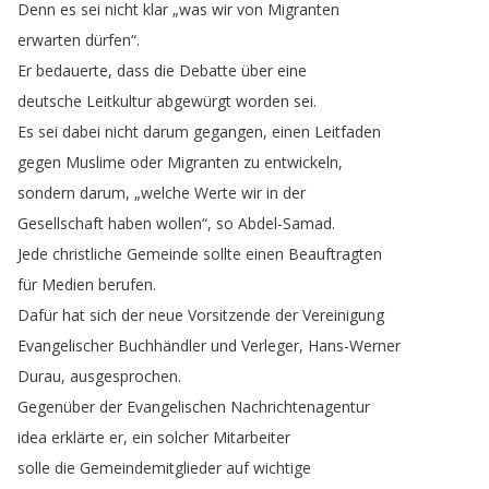
Denn
es
sei
nicht
klar
„
was
wir
von
Migranten
erwarten
dürfen
“.
Er
bedauerte
,
dass
die
Debatte
über
eine
deutsche
Leitkultur
abgewürgt
worden
sei
.
Es
sei
dabei
nicht
darum
gegangen
,
einen
Leitfaden
gegen
Muslime
oder
Migranten
zu
entwickeln
,
sondern
darum
, „
welche
Werte
wir
in
der
Gesellschaft
haben
wollen
“,
so
Abdel-Samad
.
Jede
christliche
Gemeinde
sollte
einen
Beauftragten
für
Medien
berufen
.
Dafür
hat
sich
der
neue
Vorsitzende
der
Vereinigung
Evangelischer
Buchhändler
und
Verleger
,
Hans-Werner
Durau
,
ausgesprochen
.
Gegenüber
der
Evangelischen
Nachrichtenagentur
idea
erklärte
er
,
ein
solcher
Mitarbeiter
solle
die
Gemeindemitglieder
auf
wichtige