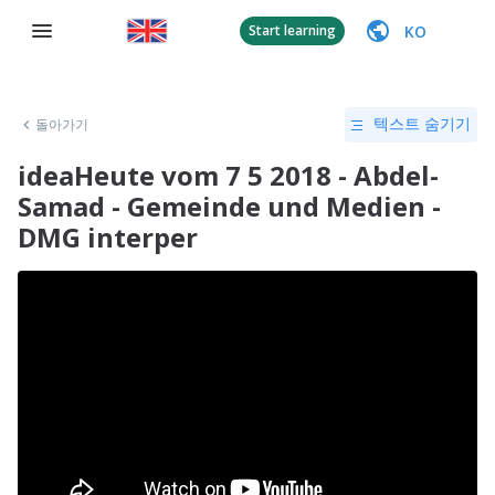
KO
Start learning
돌아가기
텍스트 숨기기
ideaHeute vom 7 5 2018 - Abdel-
Samad - Gemeinde und Medien -
DMG interper