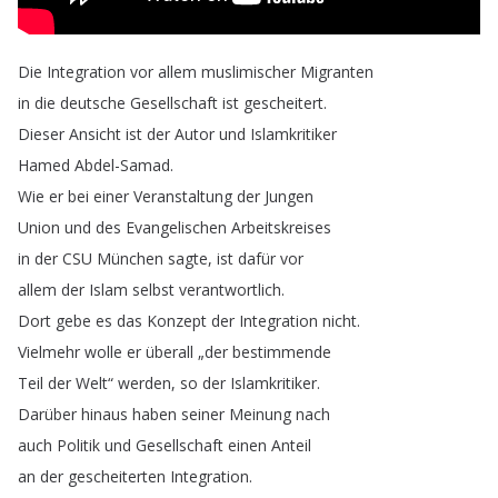
Die
Integration
vor
allem
muslimischer
Migranten
in
die
deutsche
Gesellschaft
ist
gescheitert
.
Dieser
Ansicht
ist
der
Autor
und
Islamkritiker
Hamed
Abdel-Samad
.
Wie
er
bei
einer
Veranstaltung
der
Jungen
Union
und
des
Evangelischen
Arbeitskreises
in
der
CSU
München
sagte
,
ist
dafür
vor
allem
der
Islam
selbst
verantwortlich
.
Dort
gebe
es
das
Konzept
der
Integration
nicht
.
Vielmehr
wolle
er
überall
„
der
bestimmende
Teil
der
Welt
“
werden
,
so
der
Islamkritiker
.
Darüber
hinaus
haben
seiner
Meinung
nach
auch
Politik
und
Gesellschaft
einen
Anteil
an
der
gescheiterten
Integration
.