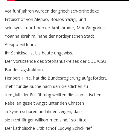
Vor
fünf
Jahren
wurden
der
griechisch-orthodoxe
Erzbischof
von
Aleppo
,
Boulos
Yazigi
,
und
sein
syrisch-orthodoxer
Amtsbruder
,
Mor
Gregorius
Yoanna
Ibrahim
,
nahe
der
nordsyrischen
Stadt
Aleppo
entführt
.
Ihr
Schicksal
ist
bis
heute
ungewiss
.
Der
Vorsitzende
des
Stephanuskreises
der
CDU
/
CSU-
Bundestagsfraktion
,
Heribert
Hirte
,
hat
die
Bundesregierung
aufgefordert
,
mehr
für
die
Suche
nach
den
Geistlichen
zu
tun
: „
Mit
der
Entführung
wollten
die
islamistischen
Rebellen
gezielt
Angst
unter
den
Christen
in
Syrien
schüren
und
ihnen
zeigen
,
dass
sie
nicht
länger
willkommen
sind
,“
so
Hirte
.
Der
katholische
Erzbischof
Ludwig
Schick
rief