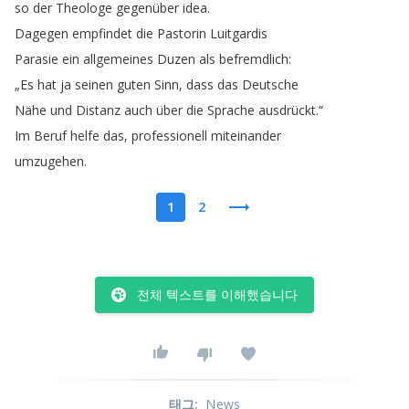
so
der
Theologe
gegenüber
idea
.
Dagegen
empfindet
die
Pastorin
Luitgardis
Parasie
ein
allgemeines
Duzen
als
befremdlich
:
„
Es
hat
ja
seinen
guten
Sinn
,
dass
das
Deutsche
Nähe
und
Distanz
auch
über
die
Sprache
ausdrückt
.“
Im
Beruf
helfe
das
,
professionell
miteinander
umzugehen
.
1
2
전체 텍스트를 이해했습니다
태그
:
News