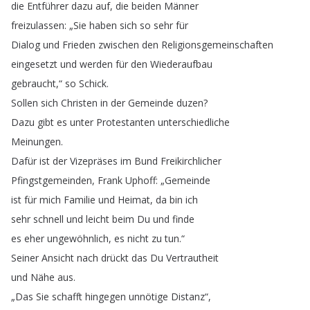
die
Entführer
dazu
auf
,
die
beiden
Männer
freizulassen
: „
Sie
haben
sich
so
sehr
für
Dialog
und
Frieden
zwischen
den
Religionsgemeinschaften
eingesetzt
und
werden
für
den
Wiederaufbau
gebraucht
,“
so
Schick
.
Sollen
sich
Christen
in
der
Gemeinde
duzen
?
Dazu
gibt
es
unter
Protestanten
unterschiedliche
Meinungen
.
Dafür
ist
der
Vizepräses
im
Bund
Freikirchlicher
Pfingstgemeinden
,
Frank
Uphoff
: „
Gemeinde
ist
für
mich
Familie
und
Heimat
,
da
bin
ich
sehr
schnell
und
leicht
beim
Du
und
finde
es
eher
ungewöhnlich
,
es
nicht
zu
tun
.“
Seiner
Ansicht
nach
drückt
das
Du
Vertrautheit
und
Nähe
aus
.
„
Das
Sie
schafft
hingegen
unnötige
Distanz
“,