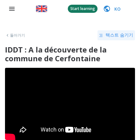
KO
Start learning
돌아가기
텍스트 숨기기
IDDT : A la découverte de la
commune de Cerfontaine