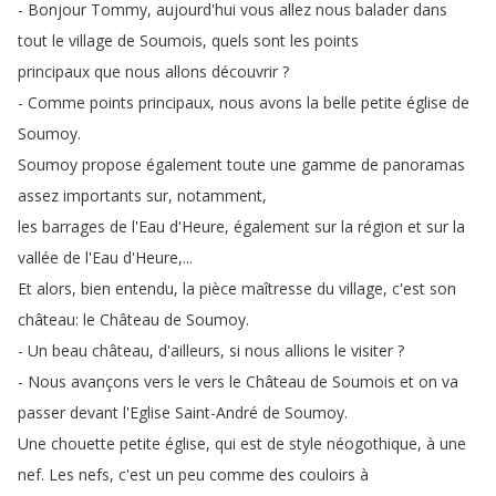
-
Bonjour
Tommy
,
aujourd'hui
vous
allez
nous
balader
dans
tout
le
village
de
Soumois
,
quels
sont
les
points
principaux
que
nous
allons
découvrir
?
-
Comme
points
principaux
,
nous
avons
la
belle
petite
église
de
Soumoy
.
Soumoy
propose
également
toute
une
gamme
de
panoramas
assez
importants
sur
,
notamment
,
les
barrages
de
l'Eau
d'Heure
,
également
sur
la
région
et
sur
la
vallée
de
l'Eau
d'Heure
,...
Et
alors
,
bien
entendu
,
la
pièce
maîtresse
du
village
,
c'est
son
château
:
le
Château
de
Soumoy
.
-
Un
beau
château
,
d'ailleurs
,
si
nous
allions
le
visiter
?
-
Nous
avançons
vers
le
vers
le
Château
de
Soumois
et
on
va
passer
devant
l'Eglise
Saint-André
de
Soumoy
.
Une
chouette
petite
église
,
qui
est
de
style
néogothique
,
à
une
nef
.
Les
nefs
,
c'est
un
peu
comme
des
couloirs
à