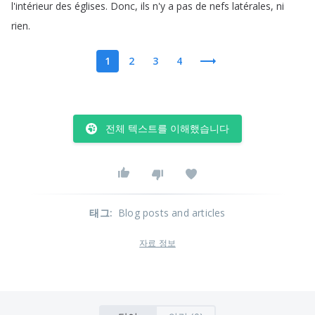
l'intérieur
des
églises
.
Donc
,
ils
n'y
a
pas
de
nefs
latérales
,
ni
rien
.
1
2
3
4
전체 텍스트를 이해했습니다
태그
:
Blog posts and articles
자료 정보