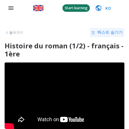
KO
Start learning
돌아가기
텍스트 숨기기
Histoire du roman (1/2) - français -
1ère