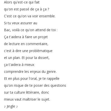
Alors
qu'est-ce
qui
fait
qu'on
est
passé
de
ça
à
ça
?
C'est
ce
qu'on
va
voir
ensemble
.
Si
tu
veux
assurer
au
Bac
,
voilà
ce
qu'on
attend
de
toi
:
Ça
t'aidera
à
faire
un
projet
de
lecture
en
commentaire
,
c'est
à
dire
une
problématique
et
un
plan
.
Et
pour
la
dissert
,
ça
t'aidera
à
mieux
comprendre
les
enjeux
du
genre
.
Et
en
plus
pour
l'oral
,
je
te
rappelle
qu'on
risque
de
te
poser
des
questions
sur
ta
culture
littéraire
,
donc
mieux
vaut
maîtriser
le
sujet
.
♪
Jingle
♪