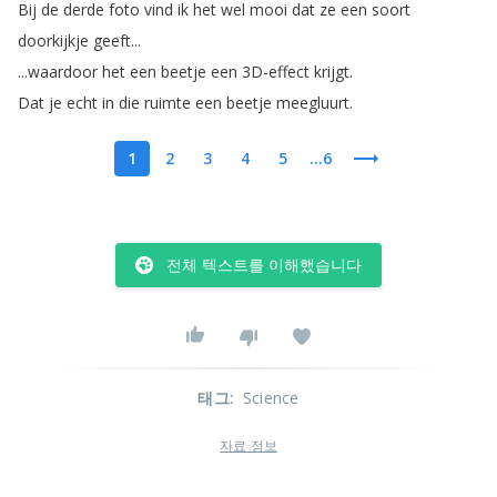
Bij
de
derde
foto
vind
ik
het
wel
mooi
dat
ze
een
soort
doorkijkje
geeft
...
...
waardoor
het
een
beetje
een
3D-effect
krijgt
.
Dat
je
echt
in
die
ruimte
een
beetje
meegluurt
.
1
2
3
4
5
...6
전체 텍스트를 이해했습니다
태그
:
Science
자료 정보