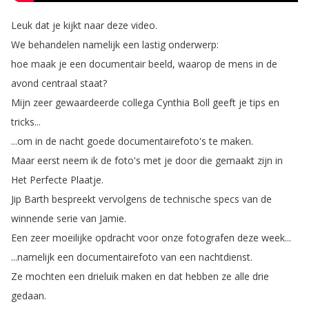
Leuk
dat
je
kijkt
naar
deze
video
.
We
behandelen
namelijk
een
lastig
onderwerp
:
hoe
maak
je
een
documentair
beeld
,
waarop
de
mens
in
de
avond
centraal
staat
?
Mijn
zeer
gewaardeerde
collega
Cynthia
Boll
geeft
je
tips
en
tricks
...
...
om
in
de
nacht
goede
documentairefoto's
te
maken
.
Maar
eerst
neem
ik
de
foto's
met
je
door
die
gemaakt
zijn
in
Het
Perfecte
Plaatje
.
Jip
Barth
bespreekt
vervolgens
de
technische
specs
van
de
winnende
serie
van
Jamie
.
Een
zeer
moeilijke
opdracht
voor
onze
fotografen
deze
week
...
...
namelijk
een
documentairefoto
van
een
nachtdienst
.
Ze
mochten
een
drieluik
maken
en
dat
hebben
ze
alle
drie
gedaan
.