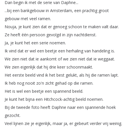
Dan
begin
ik
met
de
serie
van
Daphne
...
...
bij
een
bankgebouw
in
Amsterdam
,
een
prachtig
groot
gebouw
met
veel
ramen
.
Nouja
,
je
kunt
zien
dat
er
genoeg
schoon
te
maken
valt
daar
.
Ze
heeft
één
persoon
gevolgd
in
zijn
nachtdienst
.
Ja
,
je
kunt
het
een
serie
noemen
.
Ik
vind
dat
er
wel
een
beetje
een
herhaling
van
handeling
is
.
We
zien
niet
dat
ie
aankomt
of
we
zien
niet
dat
ie
weggaat
.
We
zien
eigenlijk
dat
hij
drie
keer
schoonmaakt
.
Het
eerste
beeld
vind
ik
het
best
gelukt
,
als
hij
die
ramen
lapt
.
Ik
heb
nog
nooit
zo'n
zicht
gehad
op
die
ramen
.
Het
is
wel
een
beetje
een
spannend
beeld
.
Je
kunt
het
bijna
een
Hitchcock-achtig
beeld
noemen
.
Bij
de
tweede
foto
heeft
Daphne
naar
een
spannende
hoek
gezocht
.
Veel
lijnen
zie
je
eigenlijk
,
maar
ja
,
er
gebeurt
verder
vrij
weinig
.