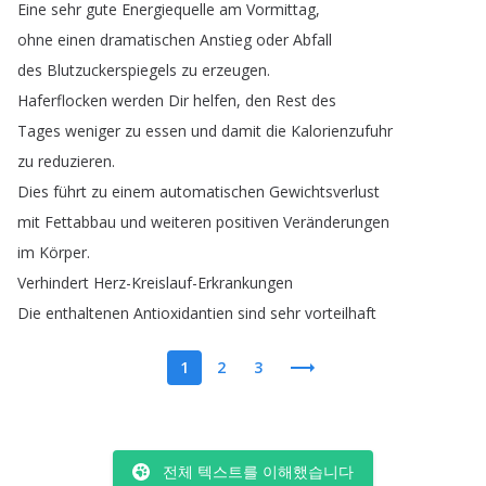
Eine
sehr
gute
Energiequelle
am
Vormittag
,
ohne
einen
dramatischen
Anstieg
oder
Abfall
des
Blutzuckerspiegels
zu
erzeugen
.
Haferflocken
werden
Dir
helfen
,
den
Rest
des
Tages
weniger
zu
essen
und
damit
die
Kalorienzufuhr
zu
reduzieren
.
Dies
führt
zu
einem
automatischen
Gewichtsverlust
mit
Fettabbau
und
weiteren
positiven
Veränderungen
im
Körper
.
Verhindert
Herz-Kreislauf-Erkrankungen
Die
enthaltenen
Antioxidantien
sind
sehr
vorteilhaft
1
2
3
전체 텍스트를 이해했습니다