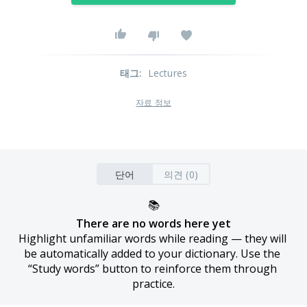
태그
:
Lectures
자료 정보
단어
의견 (0)
📚
There are no words here yet
Highlight unfamiliar words while reading — they will 
be automatically added to your dictionary. Use the 
“Study words” button to reinforce them through 
practice.