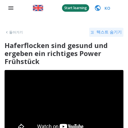
KO
Start learning
돌아가기
텍스트 숨기기
Haferflocken sind gesund und
ergeben ein richtiges Power
Frühstück