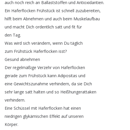
auch
noch
reich
an
Ballaststoffen
und
Antioxidantien
.
Ein
Haferflocken
Frühstück
ist
schnell
zuzubereiten
,
hilft
beim
Abnehmen
und
auch
beim
Muskelaufbau
und
macht
Dich
ordentlich
satt
und
fit
für
den
Tag
.
Was
wird
sich
verändern
,
wenn
Du
täglich
zum
Frühstück
Haferflocken
isst
?
Gesund
abnehmen
Der
regelmäßige
Verzehr
von
Haferflocken
gerade
zum
Frühstück
kann
Adipositas
und
eine
Gewichtszunahme
verhindern
,
da
sie
Dich
sehr
lange
satt
halten
und
so
Heißhungerattaken
verhindern
.
Eine
Schüssel
mit
Haferflocken
hat
einen
niedrigen
glykämischen
Effekt
auf
unseren
Körper
.