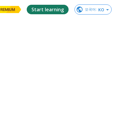
Start learning
KO
모국어
:
PREMIUM