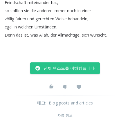
Feindschaft
miteinander
hat
,
so
sollten
sie
die
anderen
immer
noch
in
einer
völlig
fairen
und
gerechten
Weise
behandeln
,
egal
in
welchen
Umständen
.
Denn
das
ist
,
was
Allah
,
der
Allmächtige
,
sich
wünscht
.
전체 텍스트를 이해했습니다
태그
:
Blog posts and articles
자료 정보