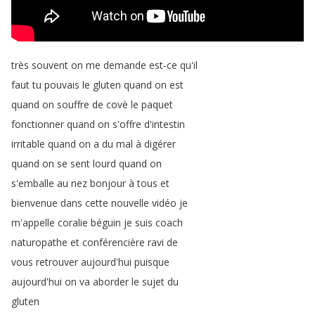
très
souvent
on
me
demande
est-ce
qu'il
faut
tu
pouvais
le
gluten
quand
on
est
quand
on
souffre
de
covè
le
paquet
fonctionner
quand
on
s'offre
d'intestin
irritable
quand
on
a
du
mal
à
digérer
quand
on
se
sent
lourd
quand
on
s'emballe
au
nez
bonjour
à
tous
et
bienvenue
dans
cette
nouvelle
vidéo
je
m'appelle
coralie
béguin
je
suis
coach
naturopathe
et
conférencière
ravi
de
vous
retrouver
aujourd'hui
puisque
aujourd'hui
on
va
aborder
le
sujet
du
gluten