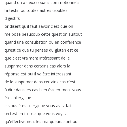
quand
on
a
deux
couacs
commotionnels
l'intestin
ou
toutes
autres
troubles
digestifs
or
disent
qu'il
faut
savoir
c'est
que
on
me
pose
beaucoup
cette
question
surtout
quand
une
consultation
ou
en
conférence
qu'est
ce
que
tu
penses
du
gluten
est
ce
que
c'est
vraiment
intéressant
de
le
supprimer
dans
certains
cas
alors
la
réponse
est
oui
il
va
être
intéressant
de
le
supprimer
dans
certains
cas
c'est
à
dire
dans
les
cas
bien
évidemment
vous
êtes
allergique
si
vous
êtes
allergique
vous
avez
fait
un
test
en
fait
est
que
vous
voyez
qu'effectivement
les
marqueurs
sont
au