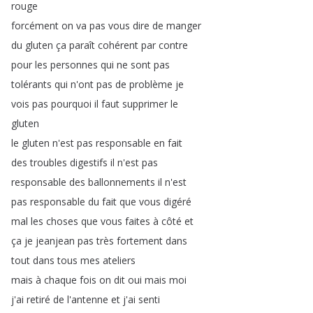
rouge
forcément
on
va
pas
vous
dire
de
manger
du
gluten
ça
paraît
cohérent
par
contre
pour
les
personnes
qui
ne
sont
pas
tolérants
qui
n'ont
pas
de
problème
je
vois
pas
pourquoi
il
faut
supprimer
le
gluten
le
gluten
n'est
pas
responsable
en
fait
des
troubles
digestifs
il
n'est
pas
responsable
des
ballonnements
il
n'est
pas
responsable
du
fait
que
vous
digéré
mal
les
choses
que
vous
faites
à
côté
et
ça
je
jeanjean
pas
très
fortement
dans
tout
dans
tous
mes
ateliers
mais
à
chaque
fois
on
dit
oui
mais
moi
j'ai
retiré
de
l'antenne
et
j'ai
senti