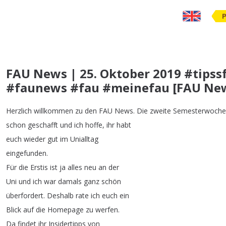
FAU News | 25. Oktober 2019 #tipss
#faunews #fau #meinefau [FAU Ne
Herzlich
willkommen
zu
den
FAU
News
.
Die
zweite
Semesterwoche
schon
geschafft
und
ich
hoffe
,
ihr
habt
euch
wieder
gut
im
Unialltag
eingefunden
.
Für
die
Erstis
ist
ja
alles
neu
an
der
Uni
und
ich
war
damals
ganz
schön
überfordert
.
Deshalb
rate
ich
euch
ein
Blick
auf
die
Homepage
zu
werfen
.
Da
findet
ihr
Insidertipps
von