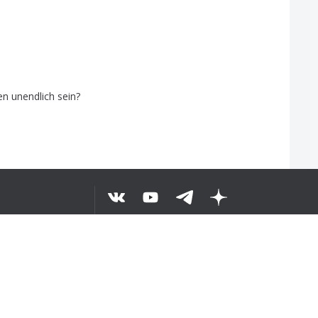
en
unendlich
sein
?
©
2026