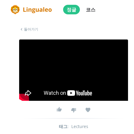
정글
코스
돌아가기
태그
:
Lectures