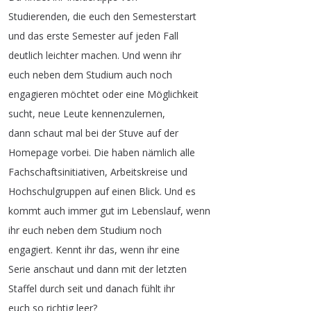
Studierenden
,
die
euch
den
Semesterstart
und
das
erste
Semester
auf
jeden
Fall
deutlich
leichter
machen
.
Und
wenn
ihr
euch
neben
dem
Studium
auch
noch
engagieren
möchtet
oder
eine
Möglichkeit
sucht
,
neue
Leute
kennenzulernen
,
dann
schaut
mal
bei
der
Stuve
auf
der
Homepage
vorbei
.
Die
haben
nämlich
alle
Fachschaftsinitiativen
,
Arbeitskreise
und
Hochschulgruppen
auf
einen
Blick
.
Und
es
kommt
auch
immer
gut
im
Lebenslauf
,
wenn
ihr
euch
neben
dem
Studium
noch
engagiert
.
Kennt
ihr
das
,
wenn
ihr
eine
Serie
anschaut
und
dann
mit
der
letzten
Staffel
durch
seit
und
danach
fühlt
ihr
euch
so
richtig
leer
?