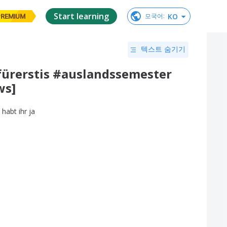
Start learning
KO
모국어
:
PREMIUM
텍스트 숨기기
fürerstis #auslandssemester
ws]
habt
ihr
ja