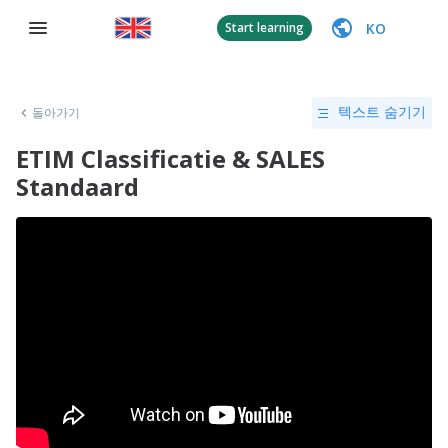
KO
Start learning
돌아가기
텍스트 숨기기
ETIM Classificatie & SALES
Standaard