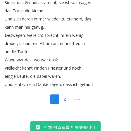
Sie
ist
das
Grundsakrament
,
sie
ist
sozusagen
das
Tor
in
die
Kirche
.
Und
sich
daran
immer
wieder
zu
erinnern
,
das
kann
man
nie
genug
.
Deswegen
:
Vielleicht
sprecht
ihr
ein
wenig
drüber
,
schaut
ein
Album
an
,
erinnert
euch
an
die
Taufe
.
Wann
war
das
,
wo
war
das
?
Vielleicht
kennt
ihr
den
Priester
und
noch
eingie
Leute
,
die
dabei
waren
.
Und
:
Einfach
ein
Danke
sagen
,
dass
ich
getauft
1
2
전체 텍스트를 이해했습니다