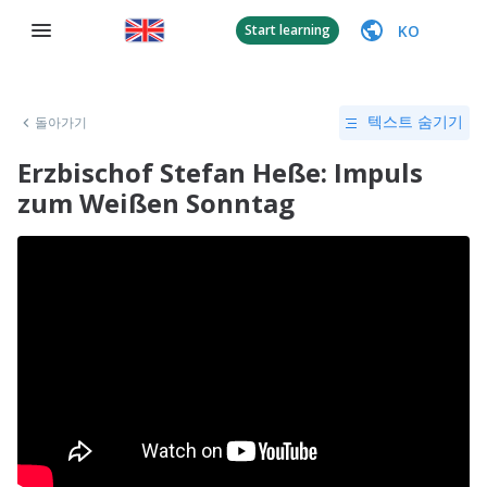
KO
Start learning
돌아가기
텍스트 숨기기
Erzbischof Stefan Heße: Impuls
zum Weißen Sonntag