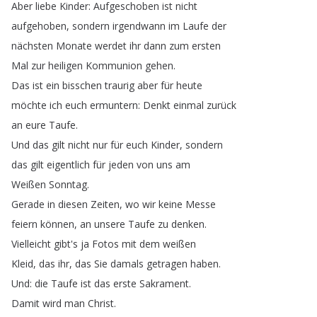
Aber
liebe
Kinder
:
Aufgeschoben
ist
nicht
aufgehoben
,
sondern
irgendwann
im
Laufe
der
nächsten
Monate
werdet
ihr
dann
zum
ersten
Mal
zur
heiligen
Kommunion
gehen
.
Das
ist
ein
bisschen
traurig
aber
für
heute
möchte
ich
euch
ermuntern
:
Denkt
einmal
zurück
an
eure
Taufe
.
Und
das
gilt
nicht
nur
für
euch
Kinder
,
sondern
das
gilt
eigentlich
für
jeden
von
uns
am
Weißen
Sonntag
.
Gerade
in
diesen
Zeiten
,
wo
wir
keine
Messe
feiern
können
,
an
unsere
Taufe
zu
denken
.
Vielleicht
gibt's
ja
Fotos
mit
dem
weißen
Kleid
,
das
ihr
,
das
Sie
damals
getragen
haben
.
Und
:
die
Taufe
ist
das
erste
Sakrament
.
Damit
wird
man
Christ
.