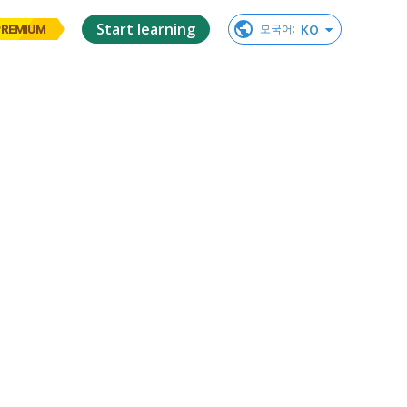
Start learning
KO
모국어
:
PREMIUM