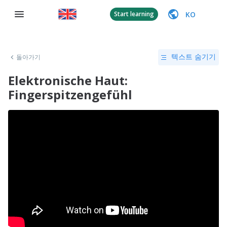
KO
Start learning
돌아가기
텍스트 숨기기
Elektronische Haut:
Fingerspitzengefühl