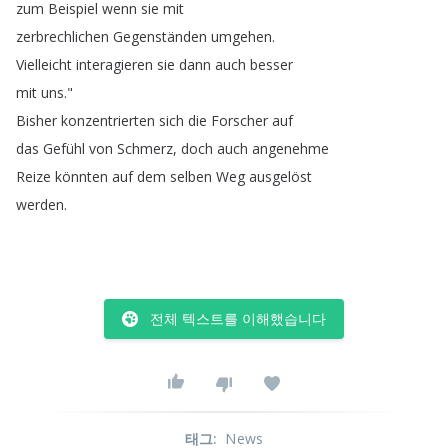
zum
Beispiel
wenn
sie
mit
zerbrechlichen
Gegenständen
umgehen
.
Vielleicht
interagieren
sie
dann
auch
besser
mit
uns
."
Bisher
konzentrierten
sich
die
Forscher
auf
das
Gefühl
von
Schmerz
,
doch
auch
angenehme
Reize
könnten
auf
dem
selben
Weg
ausgelöst
werden
.
전체 텍스트를 이해했습니다
태그
:
News