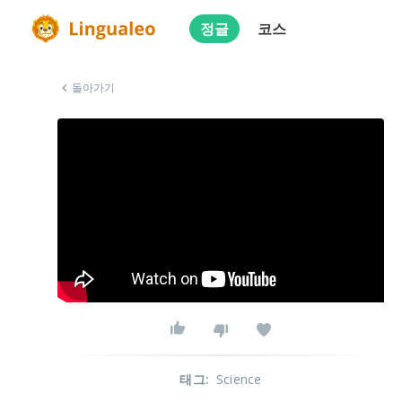
정글
코스
돌아가기
태그
:
Science