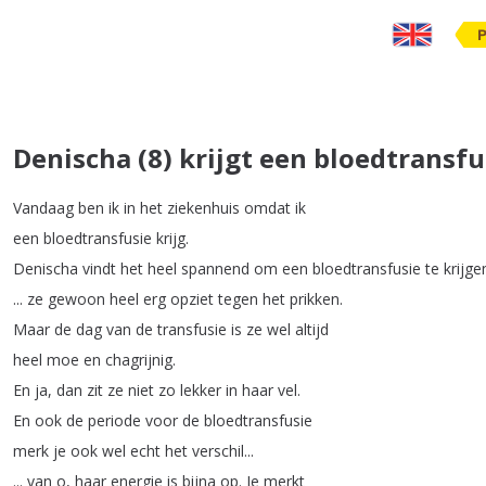
Denischa (8) krijgt een bloedtransfu
Vandaag
ben
ik
in
het
ziekenhuis
omdat
ik
een
bloedtransfusie
krijg
.
Denischa
vindt
het
heel
spannend
om
een
bloedtransfusie
te
krijge
...
ze
gewoon
heel
erg
opziet
tegen
het
prikken
.
Maar
de
dag
van
de
transfusie
is
ze
wel
altijd
heel
moe
en
chagrijnig
.
En
ja
,
dan
zit
ze
niet
zo
lekker
in
haar
vel
.
En
ook
de
periode
voor
de
bloedtransfusie
merk
je
ook
wel
echt
het
verschil
...
...
van
o
,
haar
energie
is
bijna
op
.
Je
merkt