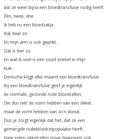
dat
ze
weer
bijna
een
bloedtransfusie
nodig
heeft
.
Één
,
twee
,
drie
.
Ik
heb
nu
een
bloedzakje
.
Kijk
daar
zo
.
En
mijn
arm
is
ook
geprikt
.
Dat
is
hier
zo
.
En
wat
ik
voel
is
een
soort
kriebel
in
mijn
buik
.
Denischa
krijgt
elke
maand
een
bloedtransfusie
.
Bij
een
bloedtransfusie
geef
je
eigenlijk
de
normale
,
gezonde
rode
bloedcellen
.
Die
dus
niet
de
vorm
hebben
van
een
sikkel
,
maar
de
vorm
hebben
van
zo'n
donut
.
Dus
je
zorgt
eigenlijk
dat
het
,
dat
ze
een
gemengde
rodebloedcelpopulatie
heeft
.
Haar
eigen
sikkelcellen
maar
daarnaast
ook