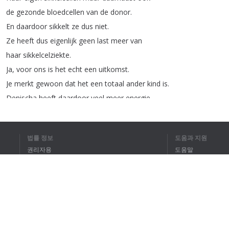
de
gezonde
bloedcellen
van
de
donor
.
En
daardoor
sikkelt
ze
dus
niet
.
Ze
heeft
dus
eigenlijk
geen
last
meer
van
haar
sikkelcelziekte
.
Ja
,
voor
ons
is
het
echt
een
uitkomst
.
Je
merkt
gewoon
dat
het
een
totaal
ander
kind
is
.
Denischa
heeft
daardoor
veel
meer
energie
.
Denischa
danst
op
best
wel
hoog
niveau
daardoor
.
Dus
je
ziet
dat
kind
weer
helemaal
opleven
.
법률 정보
도움과 지원
Ik
ben
heel
dankbaar
voor
mensen
die
bloed
권리자용
도움말
doneren
.
개인정보 취급방침
FAQ
Want
ja
,
zonder
hun
zou
zij
in
een
heel
ander
Terms of Use
stadium
van
haar
ziekte
zijn
dan
dat
ze
nu
is
.
Dankjewel
bloeddonors
.
Het
is
voor
mij
wel
echt
een
blok
aan
mijn
브라우저 확장