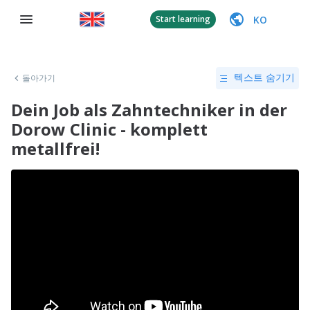
KO
Start learning
돌아가기
텍스트 숨기기
Dein Job als Zahntechniker in der
Dorow Clinic - komplett
metallfrei!