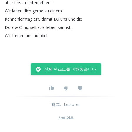
über
unsere
Internetseite
Wir
laden
dich
gerne
zu
einem
Kennenlerntag
ein
,
damit
Du
uns
und
die
Dorow
Clinic
selbst
erleben
kannst
.
Wir
freuen
uns
auf
dich
!
전체 텍스트를 이해했습니다
태그
:
Lectures
자료 정보