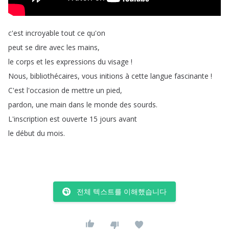
c'est
incroyable
tout
ce
qu'on
peut
se
dire
avec
les
mains
,
le
corps
et
les
expressions
du
visage
!
Nous
,
bibliothécaires
,
vous
initions
à
cette
langue
fascinante
!
C'est
l'occasion
de
mettre
un
pied
,
pardon
,
une
main
dans
le
monde
des
sourds
.
L'inscription
est
ouverte
15
jours
avant
le
début
du
mois
.
전체 텍스트를 이해했습니다