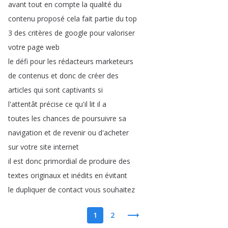
avant
tout
en
compte
la
qualité
du
contenu
proposé
cela
fait
partie
du
top
3
des
critères
de
google
pour
valoriser
votre
page
web
le
défi
pour
les
rédacteurs
marketeurs
de
contenus
et
donc
de
créer
des
articles
qui
sont
captivants
si
l'attentât
précise
ce
qu'il
lit
il
a
toutes
les
chances
de
poursuivre
sa
navigation
et
de
revenir
ou
d'acheter
sur
votre
site
internet
il
est
donc
primordial
de
produire
des
textes
originaux
et
inédits
en
évitant
le
dupliquer
de
contact
vous
souhaitez
1
2