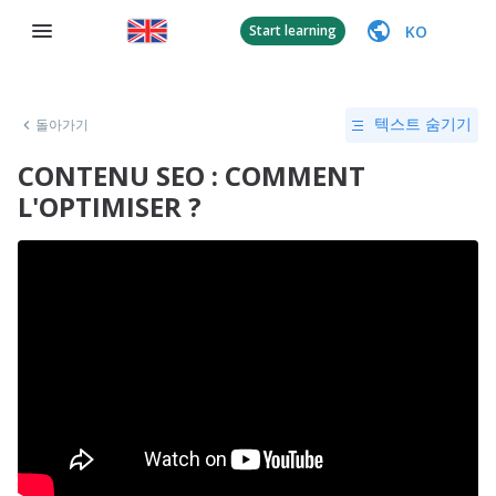
KO
Start learning
돌아가기
텍스트 숨기기
CONTENU SEO : COMMENT
L'OPTIMISER ?